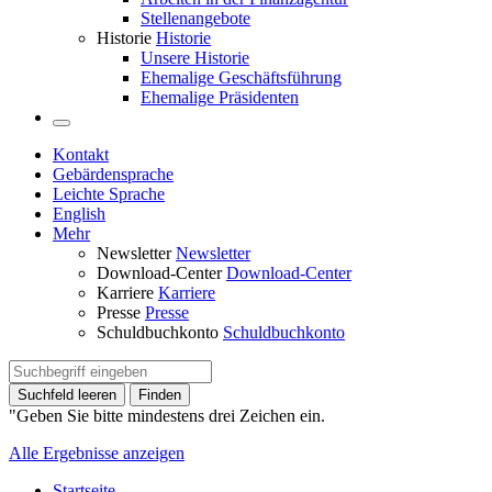
Stellenangebote
Historie
Historie
Unsere Historie
Ehemalige Geschäftsführung
Ehemalige Präsidenten
Kontakt
Gebärdensprache
Leichte Sprache
English
Mehr
Newsletter
Newsletter
Download-Center
Download-Center
Karriere
Karriere
Presse
Presse
Schuldbuchkonto
Schuldbuchkonto
Suchfeld leeren
Finden
"Geben Sie bitte mindestens drei Zeichen ein.
Alle Ergebnisse anzeigen
Startseite