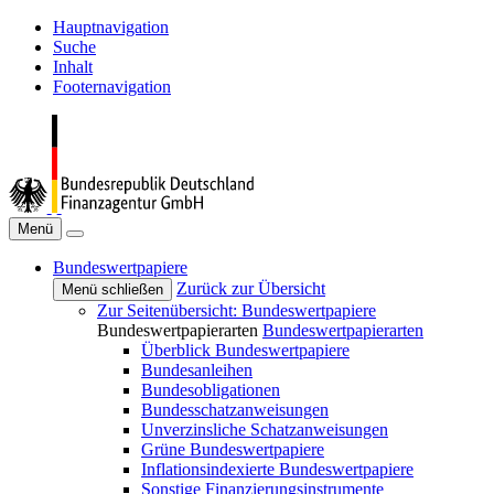
Hauptnavigation
Suche
Inhalt
Footernavigation
Menü
Bundeswertpapiere
Zurück zur Übersicht
Menü schließen
Zur Seitenübersicht: Bundeswertpapiere
Bundeswertpapierarten
Bundeswertpapierarten
Überblick Bundeswertpapiere
Bundesanleihen
Bundesobligationen
Bundesschatzanweisungen
Unverzinsliche Schatzanweisungen
Grüne Bundeswertpapiere
Inflationsindexierte Bundeswertpapiere
Sonstige Finanzierungsinstrumente