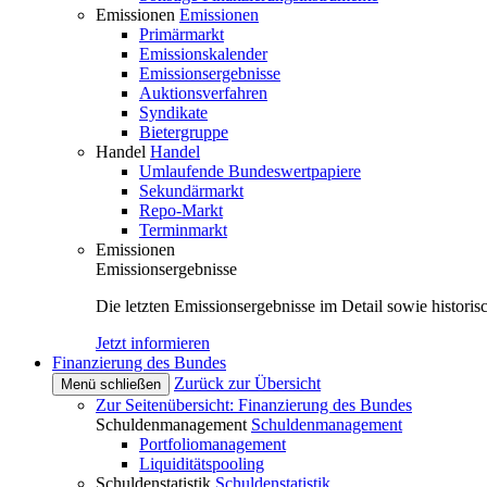
Emissionen
Emissionen
Primärmarkt
Emissionskalender
Emissionsergebnisse
Auktionsverfahren
Syndikate
Bietergruppe
Handel
Handel
Umlaufende Bundeswertpapiere
Sekundärmarkt
Repo-Markt
Terminmarkt
Emissionen
Emissionsergebnisse
Die letzten Emissionsergebnisse im Detail sowie histori
Jetzt informieren
Finanzierung des Bundes
Zurück zur Übersicht
Menü schließen
Zur Seitenübersicht: Finanzierung des Bundes
Schuldenmanagement
Schuldenmanagement
Portfoliomanagement
Liquiditätspooling
Schuldenstatistik
Schuldenstatistik