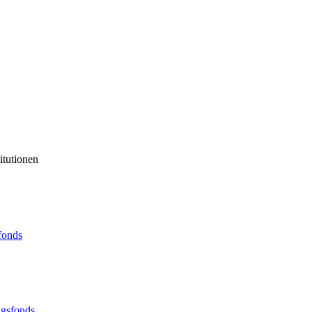
itutionen
sfonds
ngsfonds