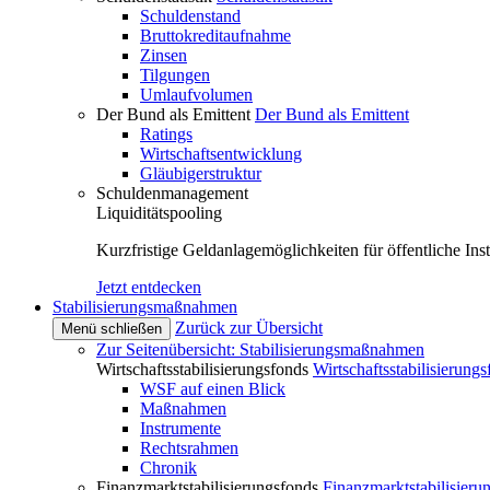
Schuldenstand
Bruttokreditaufnahme
Zinsen
Tilgungen
Umlaufvolumen
Der Bund als Emittent
Der Bund als Emittent
Ratings
Wirtschaftsentwicklung
Gläubigerstruktur
Schuldenmanagement
Liquiditätspooling
Kurzfristige Geldanlagemöglichkeiten für öffentliche Inst
Jetzt entdecken
Stabilisierungsmaßnahmen
Zurück zur Übersicht
Menü schließen
Zur Seitenübersicht: Stabilisierungsmaßnahmen
Wirtschaftsstabilisierungsfonds
Wirtschaftsstabilisierung
WSF auf einen Blick
Maßnahmen
Instrumente
Rechtsrahmen
Chronik
Finanzmarktstabilisierungsfonds
Finanzmarktstabilisieru