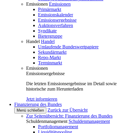
Emissionen
Emissionen
Primärmarkt
Emissionskalender
Emissionsergebnisse
Auktionsverfahren
Syndikate
Bietergruppe
Handel
Handel
Umlaufende Bundeswertpapiere
Sekundärmarkt
Repo-Markt
Terminmarkt
Emissionen
Emissionsergebnisse
Die letzten Emissionsergebnisse im Detail sowie
historische zum Herunterladen
Jetzt informieren
Finanzierung des Bundes
Zurück zur Übersicht
Menü schließen
Zur Seitenübersicht: Finanzierung des Bundes
Schuldenmanagement
Schuldenmanagement
Portfoliomanagement
Liquiditätspooling