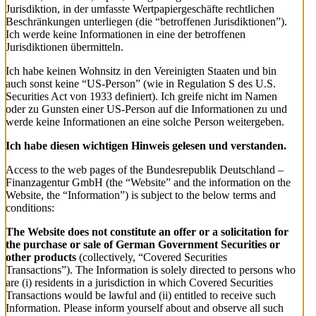
Jurisdiktion, in der umfasste Wertpapiergeschäfte rechtlichen
Beschränkungen unterliegen (die “betroffenen Jurisdiktionen”).
Ich werde keine Informationen in eine der betroffenen
Jurisdiktionen übermitteln.
Ich habe keinen Wohnsitz in den Vereinigten Staaten und bin
auch sonst keine “US-Person” (wie in Regulation S des U.S.
Securities Act von 1933 definiert). Ich greife nicht im Namen
oder zu Gunsten einer US-Person auf die Informationen zu und
werde keine Informationen an eine solche Person weitergeben.
Ich habe diesen wichtigen Hinweis gelesen und verstanden.
Access to the web pages of the Bundesrepublik Deutschland –
Finanzagentur GmbH (the “Website” and the information on the
Website, the “Information”) is subject to the below terms and
conditions:
The Website does not constitute an offer or a solicitation for
the purchase or sale of German Government Securities or
other products
(collectively, “Covered Securities
Transactions”). The Information is solely directed to persons who
are (i) residents in a jurisdiction in which Covered Securities
Transactions would be lawful and (ii) entitled to receive such
Information. Please inform yourself about and observe all such