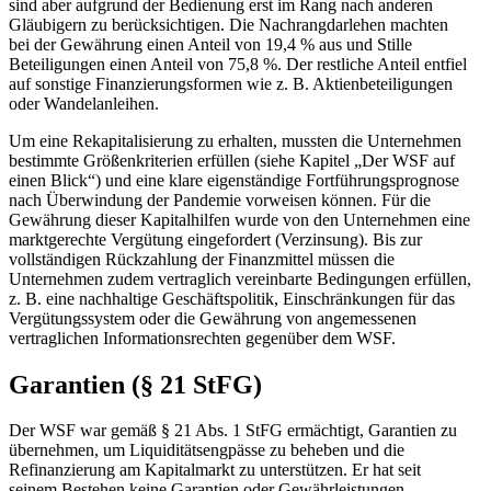
sind aber aufgrund der Bedienung erst im Rang nach anderen
Gläubigern zu berücksichtigen. Die Nachrangdarlehen machten
bei der Gewährung einen Anteil von 19,4 % aus und Stille
Beteiligungen einen Anteil von 75,8 %. Der restliche Anteil entfiel
auf sonstige Finanzierungsformen wie z. B. Aktienbeteiligungen
oder Wandelanleihen.
Um eine Rekapitalisierung zu erhalten, mussten die Unternehmen
bestimmte Größenkriterien erfüllen (siehe Kapitel „Der WSF auf
einen Blick“) und eine klare eigenständige Fortführungsprognose
nach Überwindung der Pandemie vorweisen können. Für die
Gewährung dieser Kapitalhilfen wurde von den Unternehmen eine
marktgerechte Vergütung eingefordert (Verzinsung). Bis zur
vollständigen Rückzahlung der Finanzmittel müssen die
Unternehmen zudem vertraglich vereinbarte Bedingungen erfüllen,
z. B. eine nachhaltige Geschäftspolitik, Einschränkungen für das
Vergütungssystem oder die Gewährung von angemessenen
vertraglichen Informationsrechten gegenüber dem WSF.
Garantien (§ 21 StFG)
Der WSF war gemäß § 21 Abs. 1 StFG ermächtigt, Garantien zu
übernehmen, um Liquiditätsengpässe zu beheben und die
Refinanzierung am Kapitalmarkt zu unterstützen. Er hat seit
seinem Bestehen keine Garantien oder Gewährleistungen