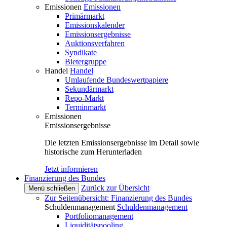
Emissionen
Emissionen
Primärmarkt
Emissionskalender
Emissionsergebnisse
Auktionsverfahren
Syndikate
Bietergruppe
Handel
Handel
Umlaufende Bundeswertpapiere
Sekundärmarkt
Repo-Markt
Terminmarkt
Emissionen
Emissionsergebnisse
Die letzten Emissionsergebnisse im Detail sowie
historische zum Herunterladen
Jetzt informieren
Finanzierung des Bundes
Zurück zur Übersicht
Menü schließen
Zur Seitenübersicht: Finanzierung des Bundes
Schuldenmanagement
Schuldenmanagement
Portfoliomanagement
Liquiditätspooling