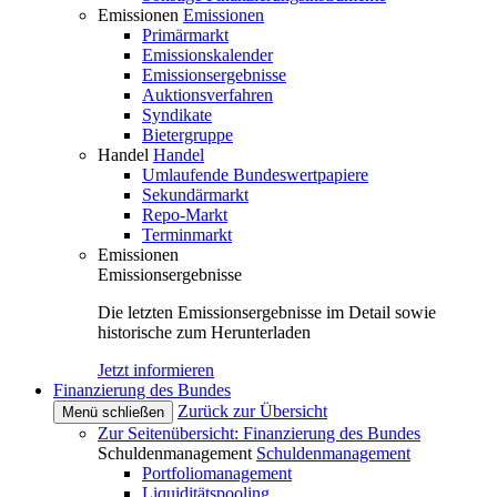
Emissionen
Emissionen
Primärmarkt
Emissionskalender
Emissionsergebnisse
Auktionsverfahren
Syndikate
Bietergruppe
Handel
Handel
Umlaufende Bundeswertpapiere
Sekundärmarkt
Repo-Markt
Terminmarkt
Emissionen
Emissionsergebnisse
Die letzten Emissionsergebnisse im Detail sowie
historische zum Herunterladen
Jetzt informieren
Finanzierung des Bundes
Zurück zur Übersicht
Menü schließen
Zur Seitenübersicht: Finanzierung des Bundes
Schuldenmanagement
Schuldenmanagement
Portfoliomanagement
Liquiditätspooling