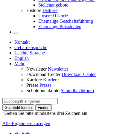
Stellenangebote
Historie
Historie
Unsere Historie
Ehemalige Geschäftsführung
Ehemalige Präsidenten
Kontakt
Gebärdensprache
Leichte Sprache
English
Mehr
Newsletter
Newsletter
Download-Center
Download-Center
Karriere
Karriere
Presse
Presse
Schuldbuchkonto
Schuldbuchkonto
Suchfeld leeren
Finden
"Geben Sie bitte mindestens drei Zeichen ein.
Alle Ergebnisse anzeigen
Startseite