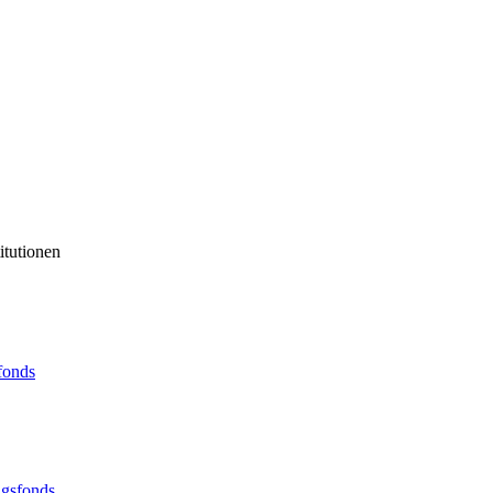
itutionen
sfonds
ngsfonds