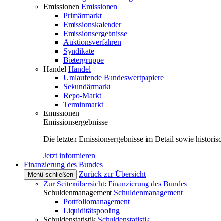
Emissionen
Emissionen
Primärmarkt
Emissionskalender
Emissionsergebnisse
Auktionsverfahren
Syndikate
Bietergruppe
Handel
Handel
Umlaufende Bundeswertpapiere
Sekundärmarkt
Repo-Markt
Terminmarkt
Emissionen
Emissionsergebnisse
Die letzten Emissionsergebnisse im Detail sowie histori
Jetzt informieren
Finanzierung des Bundes
Zurück zur Übersicht
Menü schließen
Zur Seitenübersicht: Finanzierung des Bundes
Schuldenmanagement
Schuldenmanagement
Portfoliomanagement
Liquiditätspooling
Schuldenstatistik
Schuldenstatistik