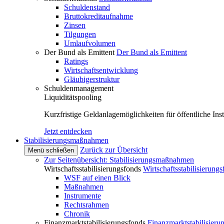
Schuldenstand
Bruttokreditaufnahme
Zinsen
Tilgungen
Umlaufvolumen
Der Bund als Emittent
Der Bund als Emittent
Ratings
Wirtschaftsentwicklung
Gläubigerstruktur
Schuldenmanagement
Liquiditätspooling
Kurzfristige Geldanlagemöglichkeiten für öffentliche Inst
Jetzt entdecken
Stabilisierungsmaßnahmen
Zurück zur Übersicht
Menü schließen
Zur Seitenübersicht: Stabilisierungsmaßnahmen
Wirtschaftsstabilisierungsfonds
Wirtschaftsstabilisierung
WSF auf einen Blick
Maßnahmen
Instrumente
Rechtsrahmen
Chronik
Finanzmarktstabilisierungsfonds
Finanzmarktstabilisieru