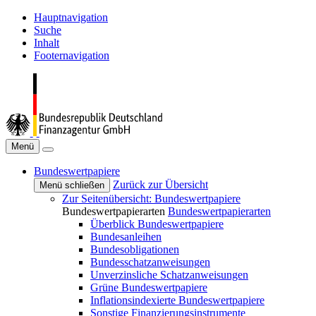
Hauptnavigation
Suche
Inhalt
Footernavigation
Menü
Bundeswertpapiere
Zurück zur Übersicht
Menü schließen
Zur Seitenübersicht: Bundeswertpapiere
Bundeswertpapierarten
Bundeswertpapierarten
Überblick Bundeswertpapiere
Bundesanleihen
Bundesobligationen
Bundesschatzanweisungen
Unverzinsliche Schatzanweisungen
Grüne Bundeswertpapiere
Inflationsindexierte Bundeswertpapiere
Sonstige Finanzierungsinstrumente