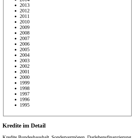
2013
2012
2011
2010
2009
2008
2007
2006
2005
2004
2003
2002
2001
2000
1999
1998
1997
1996
30.06.2026
1995
Kredite Bundeshaushalt, 
Bundeshaushalt
Finanzmarktstabilisierungsfonds
1/6
Sondervermögen, 
Darlehensfinanzierung FMS & WSF
Kredite im Detail
1.854.586.136.674 €
Kredite Bundeshaushalt, Sondervermögen, Darlehensfinanzierung