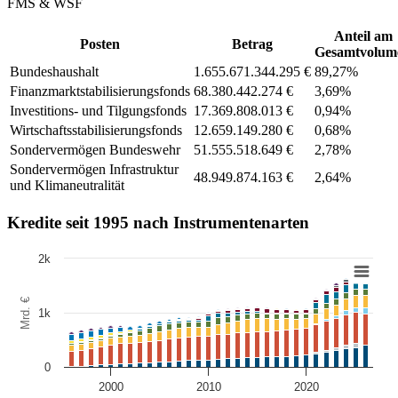
FMS & WSF
Anteil am
Posten
Betrag
Gesamtvolum
Bundeshaushalt
1.655.671.344.295 €
89,27%
Finanzmarktstabilisierungsfonds
68.380.442.274 €
3,69%
Investitions- und Tilgungsfonds
17.369.808.013 €
0,94%
Wirtschaftsstabilisierungsfonds
12.659.149.280 €
0,68%
Sondervermögen Bundeswehr
51.555.518.649 €
2,78%
Sondervermögen Infrastruktur
48.949.874.163 €
2,64%
und Klimaneutralität
Kredite seit 1995 nach Instrumentenarten
2k
Chart
Mrd. €
Bar chart with 12 data series.
1k
Jahreshistorie des Schuldenstands. Der Schuldenstand ist pro Jahr (
View as data table, Chart
The chart has 1 X axis displaying Jahr. Data ranges from 1995-12-30
0
The chart has 1 Y axis displaying Mrd. €. Data ranges from 14.046
2000
2010
2020