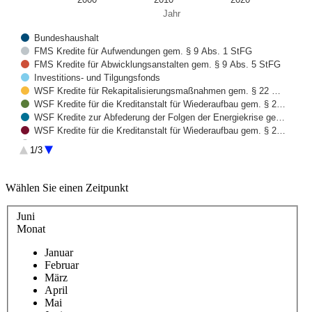
Jahr
Bundeshaushalt
FMS Kredite für Aufwendungen gem. § 9 Abs. 1 StFG
FMS Kredite für Abwicklungsanstalten gem. § 9 Abs. 5 StFG
Investitions- und Tilgungsfonds
WSF Kredite für Rekapitalisierungsmaßnahmen gem. § 22 …
WSF Kredite für die Kreditanstalt für Wiederaufbau gem. § 2…
WSF Kredite zur Abfederung der Folgen der Energiekrise ge…
WSF Kredite für die Kreditanstalt für Wiederaufbau gem. § 2…
Sondervermögen Bundeswehr
1/3
Restrukturierungsfonds
Ausgleichsfonds Steinkohle
End of interactive chart.
Bundeseisenbahnvermögen
Wählen Sie einen Zeitpunkt
Entschädigungsfonds
Erblastentilgungsfonds
Juni
ERP Sondervermögen
Monat
Fonds Deutsche Einheit
Lastenausgleichsfonds
Januar
Februar
März
April
Mai