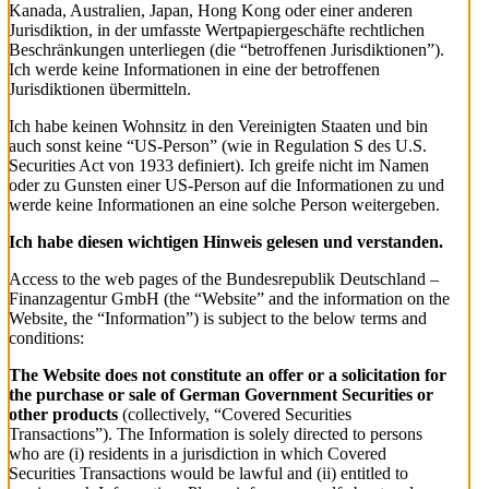
Kanada, Australien, Japan, Hong Kong oder einer anderen
Jurisdiktion, in der umfasste Wertpapiergeschäfte rechtlichen
Beschränkungen unterliegen (die “betroffenen Jurisdiktionen”).
Ich werde keine Informationen in eine der betroffenen
Jurisdiktionen übermitteln.
Ich habe keinen Wohnsitz in den Vereinigten Staaten und bin
auch sonst keine “US-Person” (wie in Regulation S des U.S.
Securities Act von 1933 definiert). Ich greife nicht im Namen
oder zu Gunsten einer US-Person auf die Informationen zu und
werde keine Informationen an eine solche Person weitergeben.
Ich habe diesen wichtigen Hinweis gelesen und verstanden.
Access to the web pages of the Bundesrepublik Deutschland –
Finanzagentur GmbH (the “Website” and the information on the
Website, the “Information”) is subject to the below terms and
conditions:
The Website does not constitute an offer or a solicitation for
the purchase or sale of German Government Securities or
other products
(collectively, “Covered Securities
Transactions”). The Information is solely directed to persons
who are (i) residents in a jurisdiction in which Covered
Securities Transactions would be lawful and (ii) entitled to