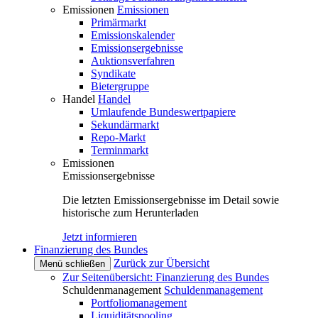
Emissionen
Emissionen
Primärmarkt
Emissionskalender
Emissionsergebnisse
Auktionsverfahren
Syndikate
Bietergruppe
Handel
Handel
Umlaufende Bundeswertpapiere
Sekundärmarkt
Repo-Markt
Terminmarkt
Emissionen
Emissionsergebnisse
Die letzten Emissionsergebnisse im Detail sowie
historische zum Herunterladen
Jetzt informieren
Finanzierung des Bundes
Zurück zur Übersicht
Menü schließen
Zur Seitenübersicht: Finanzierung des Bundes
Schuldenmanagement
Schuldenmanagement
Portfoliomanagement
Liquiditätspooling