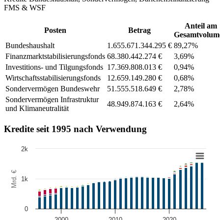
FMS & WSF
Anteil am
Posten
Betrag
Gesamtvolum
Bundeshaushalt
1.655.671.344.295 €
89,27%
Finanzmarktstabilisierungsfonds
68.380.442.274 €
3,69%
Investitions- und Tilgungsfonds
17.369.808.013 €
0,94%
Wirtschaftsstabilisierungsfonds
12.659.149.280 €
0,68%
Sondervermögen Bundeswehr
51.555.518.649 €
2,78%
Sondervermögen Infrastruktur
48.949.874.163 €
2,64%
und Klimaneutralität
Kredite seit 1995 nach Verwendung
2k
Chart
Mrd. €
Bar chart with 17 data series.
1k
Jahreshistorie des Schuldenstands. Der Schuldenstand ist pro Jahr (
View as data table, Chart
The chart has 1 X axis displaying Jahr. Data ranges from 1995-12-30
0
The chart has 1 Y axis displaying Mrd. €. Data ranges from 385.68
2000
2010
2020