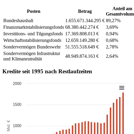
Anteil am
Posten
Betrag
Gesamtvolum
Bundeshaushalt
1.655.671.344.295 €
89,27%
Finanzmarktstabilisierungsfonds
68.380.442.274 €
3,69%
Investitions- und Tilgungsfonds
17.369.808.013 €
0,94%
Wirtschaftsstabilisierungsfonds
12.659.149.280 €
0,68%
Sondervermögen Bundeswehr
51.555.518.649 €
2,78%
Sondervermögen Infrastruktur
48.949.874.163 €
2,64%
und Klimaneutralität
Kredite seit 1995 nach Restlaufzeiten
2000
Chart
Bar chart with 3 data series.
1500
Jahreshistorie des Schuldenstands. Der Schuldenstand ist pro Jahr (S
View as data table, Chart
The chart has 1 X axis displaying Jahr. Data ranges from 1995-12-30
Mrd. €
The chart has 1 Y axis displaying Mrd. €. Data ranges from 70.6113
1000