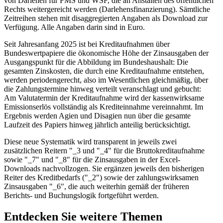
von Darlehen für FMS und WSF, die an Anstalten des öffentlichen
Rechts weitergereicht werden (Darlehensfinanzierung). Sämtliche
Zeitreihen stehen mit disaggregierten Angaben als
Download
zur
Verfügung. Alle Angaben darin sind in Euro.
Seit Jahresanfang 2025 ist bei Kreditaufnahmen über
Bundeswertpapiere die ökonomische Höhe der Zinsausgaben der
Ausgangspunkt für die Abbildung im Bundeshaushalt: Die
gesamten Zinskosten, die durch eine Kreditaufnahme entstehen,
werden periodengerecht, also im Wesentlichen gleichmäßig, über
die Zahlungstermine hinweg verteilt veranschlagt und gebucht:
Am Valutatermin der Kreditaufnahme wird der kassenwirksame
Emissionserlös vollständig als Krediteinnahme vereinnahmt. Im
Ergebnis werden Agien und Disagien nun über die gesamte
Laufzeit des Papiers hinweg jährlich anteilig berücksichtigt.
Diese neue Systematik wird transparent in jeweils zwei
zusätzlichen Reitern "_3 und "_4" für die Bruttokreditaufnahme
sowie "_7" und "_8" für die Zinsausgaben in der Excel-
Downloads nachvollzogen. Sie ergänzen jeweils den bisherigen
Reiter des Kreditbedarfs ("_2") sowie der zahlungswirksamen
Zinsausgaben "_6", die auch weiterhin gemäß der früheren
Berichts- und Buchungslogik fortgeführt werden.
Entdecken Sie weitere Themen