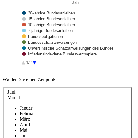
Jahr
30-jährige Bundesanleihen
15-jährige Bundesanleihen
10-jährige Bundesanleihen
7-jährige Bundesanleihen
Bundesobligationen
Bundesschatzanweisungen
Unverzinsliche Schatzanweisungen des Bundes
Inflationsindexierte Bundeswertpapiere
Grüne Bundeswertpapiere
1/2
Sonstige Bundeswertpapiere
Schuldscheindarlehen
End of interactive chart.
Sonstige Kredite und Buchschulden
Wählen Sie einen Zeitpunkt
Juni
Monat
Januar
Februar
März
April
Mai
Juni