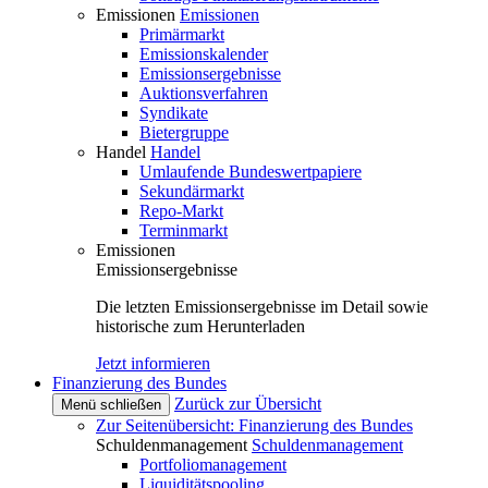
Emissionen
Emissionen
Primärmarkt
Emissionskalender
Emissionsergebnisse
Auktionsverfahren
Syndikate
Bietergruppe
Handel
Handel
Umlaufende Bundeswertpapiere
Sekundärmarkt
Repo-Markt
Terminmarkt
Emissionen
Emissionsergebnisse
Die letzten Emissionsergebnisse im Detail sowie
historische zum Herunterladen
Jetzt informieren
Finanzierung des Bundes
Zurück zur Übersicht
Menü schließen
Zur Seitenübersicht: Finanzierung des Bundes
Schuldenmanagement
Schuldenmanagement
Portfoliomanagement
Liquiditätspooling