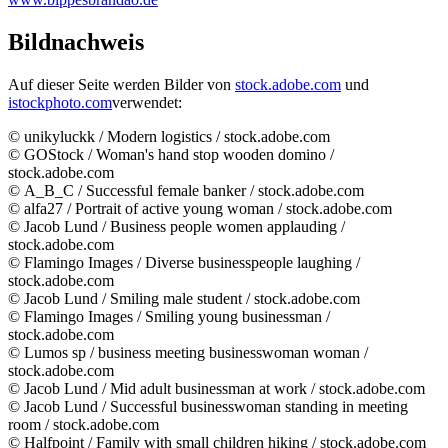
Bildnachweis
Auf dieser Seite werden Bilder von
stock.adobe.com
und
istockphoto.com
verwendet:
© unikyluckk /
Modern logistics
/
stock.adobe.com
© GOStock / Woman's hand stop wooden domino /
stock.adobe.com
©
A_B_C / Successful female banker
/
stock.adobe.com
© alfa27 /
Portrait of active young woman
/
stock.adobe.com
© Jacob Lund /
Business people women applauding
/
stock.adobe.com
© Flamingo
Images
/
Diverse businesspeople laughing
/
stock.adobe.com
© Jacob Lund /
Smiling male student
/
stock.adobe.com
© Flamingo
Images
/
Smiling young businessman
/
stock.adobe.com
© Lumos sp /
business meeting businesswoman woman
/
stock.adobe.com
© Jacob Lund /
Mid adult businessman at work
/
stock.adobe.com
© Jacob Lund /
Successful businesswoman standing in meeting
room
/
stock.adobe.com
©
Halfpoint
/
Family with small children hiking
/
stock.adobe.com