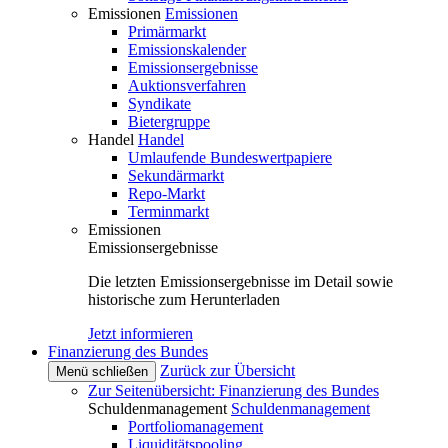
Emissionen
Emissionen
Primärmarkt
Emissionskalender
Emissionsergebnisse
Auktionsverfahren
Syndikate
Bietergruppe
Handel
Handel
Umlaufende Bundeswertpapiere
Sekundärmarkt
Repo-Markt
Terminmarkt
Emissionen
Emissionsergebnisse
Die letzten Emissionsergebnisse im Detail sowie
historische zum Herunterladen
Jetzt informieren
Finanzierung des Bundes
Zurück zur Übersicht
Menü schließen
Zur Seitenübersicht: Finanzierung des Bundes
Schuldenmanagement
Schuldenmanagement
Portfoliomanagement
Liquiditätspooling