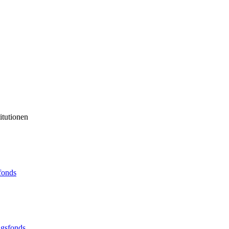
itutionen
sfonds
ngsfonds