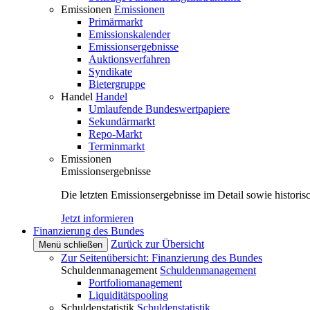
Emissionen
Emissionen
Primärmarkt
Emissionskalender
Emissionsergebnisse
Auktionsverfahren
Syndikate
Bietergruppe
Handel
Handel
Umlaufende Bundeswertpapiere
Sekundärmarkt
Repo-Markt
Terminmarkt
Emissionen
Emissionsergebnisse
Die letzten Emissionsergebnisse im Detail sowie histori
Jetzt informieren
Finanzierung des Bundes
Zurück zur Übersicht
Menü schließen
Zur Seitenübersicht: Finanzierung des Bundes
Schuldenmanagement
Schuldenmanagement
Portfoliomanagement
Liquiditätspooling
Schuldenstatistik
Schuldenstatistik