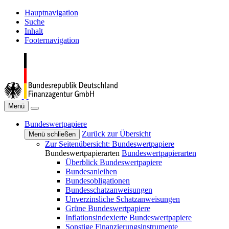
Hauptnavigation
Suche
Inhalt
Footernavigation
Menü
Bundeswertpapiere
Zurück zur Übersicht
Menü schließen
Zur Seitenübersicht: Bundeswertpapiere
Bundeswertpapierarten
Bundeswertpapierarten
Überblick Bundeswertpapiere
Bundesanleihen
Bundesobligationen
Bundesschatzanweisungen
Unverzinsliche Schatzanweisungen
Grüne Bundeswertpapiere
Inflationsindexierte Bundeswertpapiere
Sonstige Finanzierungsinstrumente