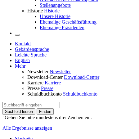
Stellenangebote
Historie
Historie
Unsere Historie
Ehemalige Geschäftsführung
Ehemalige Präsidenten
Kontakt
Gebärdensprache
Leichte Sprache
English
Mehr
Newsletter
Newsletter
Download-Center
Download-Center
Karriere
Karriere
Presse
Presse
Schuldbuchkonto
Schuldbuchkonto
Suchfeld leeren
Finden
"Geben Sie bitte mindestens drei Zeichen ein.
Alle Ergebnisse anzeigen
Startseite