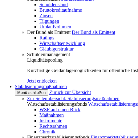
Schuldenstand
Bruttokreditaufnahme
Zinsen
Tilgungen
Umlaufvolumen
Der Bund als Emittent
Der Bund als Emittent
Ratings
Wirtschaftsentwicklung
Gläubigerstruktur
Schuldenmanagement
Liquiditätspooling
Kurzfristige Geldanlagemöglichkeiten für öffentliche Inst
Jetzt entdecken
Stabilisierungsmaßnahmen
Zurück zur Übersicht
Menü schließen
Zur Seitenübersicht: Stabilisierungsmaßnahmen
Wirtschaftsstabilisierungsfonds
Wirtschaftsstabilisierung
WSF auf einen Blick
Maßnahmen
Instrumente
Rechtsrahmen
Chronik
Finanzmarktstabilisierungsfonds
Finanzmarktstabilisieru