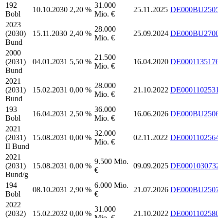
192
31.000
10.10.2030
2,20 %
25.11.2025
DE000BU250
Bobl
Mio. €
2023
28.000
(2030)
15.11.2030
2,40 %
25.09.2024
DE000BU270
Mio. €
Bund
2000
21.500
(2031)
04.01.2031
5,50 %
16.04.2020
DE000113517
Mio. €
Bund
2021
28.000
(2031)
15.02.2031
0,00 %
21.10.2022
DE000110253
Mio. €
Bund
193
36.000
16.04.2031
2,50 %
16.06.2026
DE000BU250
Bobl
Mio. €
2021
32.000
(2031)
15.08.2031
0,00 %
02.11.2022
DE000110256
Mio. €
II Bund
2021
9.500 Mio.
(2031)
15.08.2031
0,00 %
09.09.2025
DE000103073
€
Bund/g
194
6.000 Mio.
08.10.2031
2,90 %
21.07.2026
DE000BU250
Bobl
€
2022
31.000
(2032)
15.02.2032
0,00 %
21.10.2022
DE000110258
Mio. €