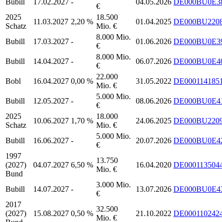
Bubill
17.02.2027
-
04.05.2026
DE000BU0E3
€
2025
18.500
11.03.2027
2,20 %
01.04.2025
DE000BU220
Schatz
Mio. €
8.000 Mio.
Bubill
17.03.2027
-
01.06.2026
DE000BU0E3
€
8.000 Mio.
Bubill
14.04.2027
-
06.07.2026
DE000BU0E4
€
22.000
Bobl
16.04.2027
0,00 %
31.05.2022
DE000114185
Mio. €
5.000 Mio.
Bubill
12.05.2027
-
08.06.2026
DE000BU0E4
€
2025
18.000
10.06.2027
1,70 %
24.06.2025
DE000BU220
Schatz
Mio. €
5.000 Mio.
Bubill
16.06.2027
-
20.07.2026
DE000BU0E4
€
1997
13.750
(2027)
04.07.2027
6,50 %
16.04.2020
DE000113504
Mio. €
Bund
3.000 Mio.
Bubill
14.07.2027
-
13.07.2026
DE000BU0E4
€
2017
32.500
(2027)
15.08.2027
0,50 %
21.10.2022
DE000110242
Mio. €