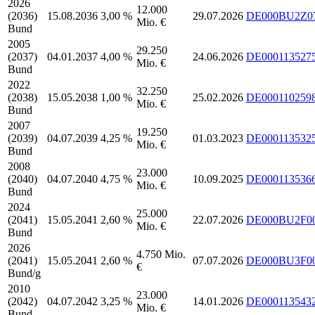
2026
12.000
(2036)
15.08.2036
3,00 %
29.07.2026
DE000BU2Z0
Mio. €
Bund
2005
29.250
(2037)
04.01.2037
4,00 %
24.06.2026
DE000113527
Mio. €
Bund
2022
32.250
(2038)
15.05.2038
1,00 %
25.02.2026
DE000110259
Mio. €
Bund
2007
19.250
(2039)
04.07.2039
4,25 %
01.03.2023
DE000113532
Mio. €
Bund
2008
23.000
(2040)
04.07.2040
4,75 %
10.09.2025
DE000113536
Mio. €
Bund
2024
25.000
(2041)
15.05.2041
2,60 %
22.07.2026
DE000BU2F0
Mio. €
Bund
2026
4.750 Mio.
(2041)
15.05.2041
2,60 %
07.07.2026
DE000BU3F0
€
Bund/g
2010
23.000
(2042)
04.07.2042
3,25 %
14.01.2026
DE000113543
Mio. €
Bund