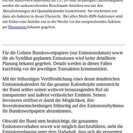
Für die Multi-ISIN-Auktionen im 15-, 20- und 30-jährigen Laufzeitsegment
werden die aufzustockenden Benchmark-Anleihen erst mit den
Aktualisierungen der Quartalskalender konkretisiert. Sie erscheinen erst
dann als Auktion in dieser Übersicht. Bei allen Multi-ISIN-Auktionen wird
wie bisher eine Anleihe erst in der Woche vor der entsprechenden Auktion
per
Pressenotiz
bekannt gegeben.
Für die Grünen Bundeswertpapiere (nur Emissionsdatum) sowie
die als Syndikat geplanten Emissionen wird keine detaillierte
Planung bekannt gegeben. Details werden in diesen Fällen
kurzfristig vor der jeweiligen Transaktion kommuniziert.
Mit der frühzeitigen Veröffentlichung eines derart detailreichen
Emissionskalenders für das gesamte Kalenderjahr unterstreicht
der Bund seither seinen weltweit herausragenden Ruf als
transparenter und äußerst verlässlicher Emittent. Seinen
Investoren eröffnet er damit die Möglichkeit, ihre
Inverstionsentscheidungen frühzeitig auf den Emissionsrhythmus
für Bundeswertpapiere abzustimmen.
Obwohl der Bund stets beabsichtigt, die genannten
Emissionsvorhaben soweit wie möglich durchzuführen, steht die
Emissionsplanung unter dem Vorbehalt, dass sich die genannten