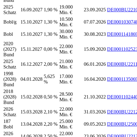
Bund
2025
19.000
16.09.2027
1,90 %
23.09.2025
DE000BU221
Schatz
Mio. €
10.500
Bobl/g
15.10.2027
1,30 %
07.07.2026
DE000103074
Mio. €
30.000
Bobl
15.10.2027
1,30 %
30.08.2023
DE000114186
Mio. €
2020
22.000
(2027)
15.11.2027
0,00 %
15.09.2020
DE000110252
Mio. €
Bund
2025
21.000
16.12.2027
2,00 %
06.01.2026
DE000BU221
Schatz
Mio. €
1998
5,625
17.000
(2028)
04.01.2028
16.04.2020
DE000113506
%
Mio. €
Bund
2018
28.500
(2028)
15.02.2028
0,50 %
21.10.2022
DE000110244
Mio. €
Bund
2026
22.000
15.03.2028
2,10 %
31.03.2026
DE000BU221
Schatz
Mio. €
187
25.000
13.04.2028
2,20 %
09.05.2023
DE000BU250
Bobl
Mio. €
2026
22.000
14.06.2028
2,50 %
23.06.2026
DE000BU221