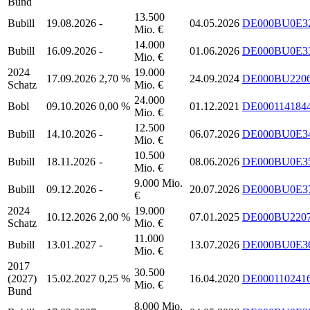
Bund
13.500
Bubill
19.08.2026
-
04.05.2026
DE000BU0E3
Mio. €
14.000
Bubill
16.09.2026
-
01.06.2026
DE000BU0E3
Mio. €
2024
19.000
17.09.2026
2,70 %
24.09.2024
DE000BU220
Schatz
Mio. €
24.000
Bobl
09.10.2026
0,00 %
01.12.2021
DE000114184
Mio. €
12.500
Bubill
14.10.2026
-
06.07.2026
DE000BU0E3
Mio. €
10.500
Bubill
18.11.2026
-
08.06.2026
DE000BU0E3
Mio. €
9.000 Mio.
Bubill
09.12.2026
-
20.07.2026
DE000BU0E3
€
2024
19.000
10.12.2026
2,00 %
07.01.2025
DE000BU220
Schatz
Mio. €
11.000
Bubill
13.01.2027
-
13.07.2026
DE000BU0E3
Mio. €
2017
30.500
(2027)
15.02.2027
0,25 %
16.04.2020
DE000110241
Mio. €
Bund
8.000 Mio.