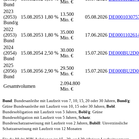
Mio. €
Bund
2023
13.500
(2053)
15.08.2053
1,80 %
05.08.2026
DE000103075
Mio. €
Bund/g
2022
35.000
(2053)
15.08.2053
1,80 %
17.06.2026
DE000110261
Mio. €
Bund
2024
30.000
(2054)
15.08.2054
2,50 %
15.07.2026
DE000BU2D0
Mio. €
Bund
2025
29.500
(2056)
15.08.2056
2,90 %
15.07.2026
DE000BU2D0
Mio. €
Bund
2.094.800
Gesamtvolumen
Mio. €
Bund
: Bundesanleihe mit Laufzeit von 7, 10, 15, 20 oder 30 Jahren,
Bund/g
:
Grüne Bundesanleihe mit Laufzeit von 10, 15 oder 30 Jahren,
Bobl
:
Bundesobligation mit Laufzeit von 5 Jahren,
Bobl/g
: Grüne
Bundesobligation mit Laufzeit von 5 Jahren,
Schatz
:
Bundesschatzanweisung mit Laufzeit von 2 Jahren,
Bubill
: Unverzinsliche
Schatzanweisung mit Laufzeit von 12 Monaten