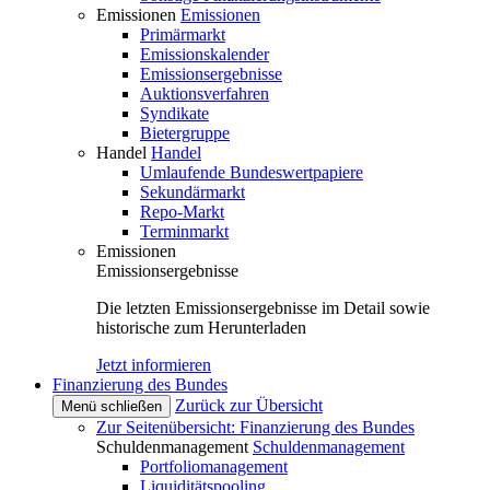
Emissionen
Emissionen
Primärmarkt
Emissionskalender
Emissionsergebnisse
Auktionsverfahren
Syndikate
Bietergruppe
Handel
Handel
Umlaufende Bundeswertpapiere
Sekundärmarkt
Repo-Markt
Terminmarkt
Emissionen
Emissionsergebnisse
Die letzten Emissionsergebnisse im Detail sowie
historische zum Herunterladen
Jetzt informieren
Finanzierung des Bundes
Zurück zur Übersicht
Menü schließen
Zur Seitenübersicht: Finanzierung des Bundes
Schuldenmanagement
Schuldenmanagement
Portfoliomanagement
Liquiditätspooling