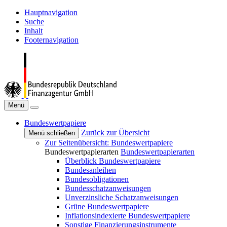
Hauptnavigation
Suche
Inhalt
Footernavigation
Menü
Bundeswertpapiere
Zurück zur Übersicht
Menü schließen
Zur Seitenübersicht: Bundeswertpapiere
Bundeswertpapierarten
Bundeswertpapierarten
Überblick Bundeswertpapiere
Bundesanleihen
Bundesobligationen
Bundesschatzanweisungen
Unverzinsliche Schatzanweisungen
Grüne Bundeswertpapiere
Inflationsindexierte Bundeswertpapiere
Sonstige Finanzierungsinstrumente