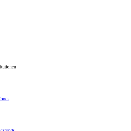
itutionen
sfonds
ngsfonds