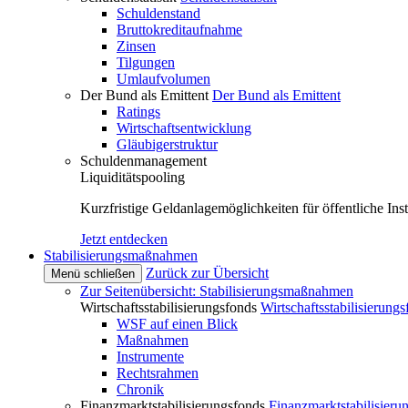
Schuldenstand
Bruttokreditaufnahme
Zinsen
Tilgungen
Umlaufvolumen
Der Bund als Emittent
Der Bund als Emittent
Ratings
Wirtschaftsentwicklung
Gläubigerstruktur
Schuldenmanagement
Liquiditätspooling
Kurzfristige Geldanlagemöglichkeiten für öffentliche Inst
Jetzt entdecken
Stabilisierungsmaßnahmen
Zurück zur Übersicht
Menü schließen
Zur Seitenübersicht: Stabilisierungsmaßnahmen
Wirtschaftsstabilisierungsfonds
Wirtschaftsstabilisierung
WSF auf einen Blick
Maßnahmen
Instrumente
Rechtsrahmen
Chronik
Finanzmarktstabilisierungsfonds
Finanzmarktstabilisieru