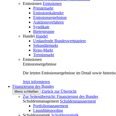
Emissionen
Emissionen
Primärmarkt
Emissionskalender
Emissionsergebnisse
Auktionsverfahren
Syndikate
Bietergruppe
Handel
Handel
Umlaufende Bundeswertpapiere
Sekundärmarkt
Repo-Markt
Terminmarkt
Emissionen
Emissionsergebnisse
Die letzten Emissionsergebnisse im Detail sowie histori
Jetzt informieren
Finanzierung des Bundes
Zurück zur Übersicht
Menü schließen
Zur Seitenübersicht: Finanzierung des Bundes
Schuldenmanagement
Schuldenmanagement
Portfoliomanagement
Liquiditätspooling
Schuldenstatistik
Schuldenstatistik