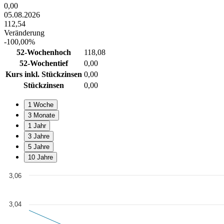
0,00
05.08.2026
112,54
Veränderung
-100,00%
52-Wochenhoch
118,08
52-Wochentief
0,00
Kurs inkl. Stückzinsen
0,00
Stückzinsen
0,00
1 Woche
3 Monate
1 Jahr
3 Jahre
5 Jahre
10 Jahre
3,06
Chart
Line chart with 7 data points.
3,04
View as data table, Chart
The chart has 1 X axis displaying Time. Data ranges from 2008-01-0