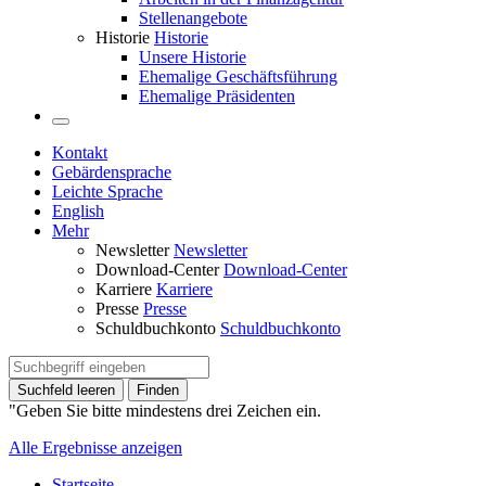
Stellenangebote
Historie
Historie
Unsere Historie
Ehemalige Geschäftsführung
Ehemalige Präsidenten
Kontakt
Gebärdensprache
Leichte Sprache
English
Mehr
Newsletter
Newsletter
Download-Center
Download-Center
Karriere
Karriere
Presse
Presse
Schuldbuchkonto
Schuldbuchkonto
Suchfeld leeren
Finden
"Geben Sie bitte mindestens drei Zeichen ein.
Alle Ergebnisse anzeigen
Startseite