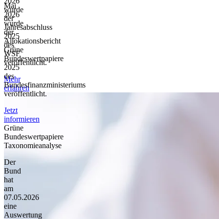
2026
Mai
wurde
2026
der
wurde
Jahresabschluss
der
2025
Allokationsbericht
des
Grüne
WSF
Bundeswertpapiere
veröffentlicht.
2025
des
Mehr
Bundesfinanzministeriums
erfahren
veröffentlicht.
Jetzt
informieren
Grüne
Bundeswertpapiere
Taxonomieanalyse
Der
Bund
hat
am
07.05.2026
eine
Auswertung