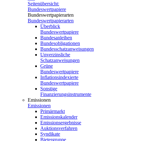
Seitenübersicht:
Bundeswertpapiere
Bundeswertpapierarten
Bundeswertpapierarten
Überblick
Bundeswertpapiere
Bundesanleihen
Bundesobligationen
Bundesschatzanweisungen
Unverzinsliche
Schatzanweisungen
Grüne
Bundeswertpapiere
Inflationsindexierte
Bundeswertpapiere
Sonstige
Finanzierungsinstrumente
Emissionen
Emissionen
Primärmarkt
Emissionskalender
Emissionsergebnisse
Auktionsverfahren
Syndikate
Bietergruppe