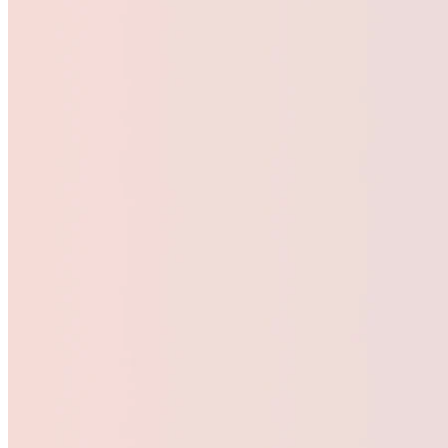
Zeige
Slide
1 von
4
Zeige
Slide
2 von
4
Zeige
Slide
3 von
4
Zeige
Slide
4 von
4
Bundes­
anleihe
10
Jahre
3,11
%
06.08.2026