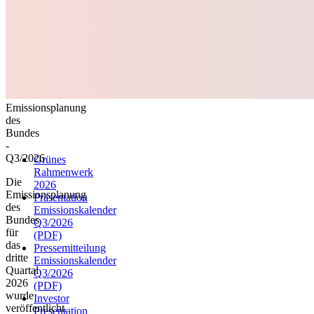
3,12
3,1
Emissionsplanung
3,08
des
30 Jul
1 Aug
3 Aug
5 Aug
Bundes
-
End of interactive chart.
Q3/2026
Grünes
Rahmenwerk
Die
2026
Emissionsplanung
Präsentation
des
Emissionskalender
Bundes
Q3/2026
für
(PDF)
das
Pressemitteilung
dritte
Emissionskalender
Quartal
Q3/2026
2026
(PDF)
wurde
Investor
veröffentlicht.
Presentation