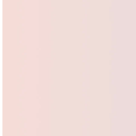
3,10
%
05.08.2026
1
Woche
3
Monate
1
Jahr
3
Jahre
5
Jahre
3,2
Chart
Line chart with 7 data points.
3,18
View as data table, Chart
The chart has 1 X axis displaying Time. Data ranges from 2021-08-0
The chart has 1 Y axis displaying Rendite in %. Data ranges from 3.0
3,16
Rendite in %
3,14