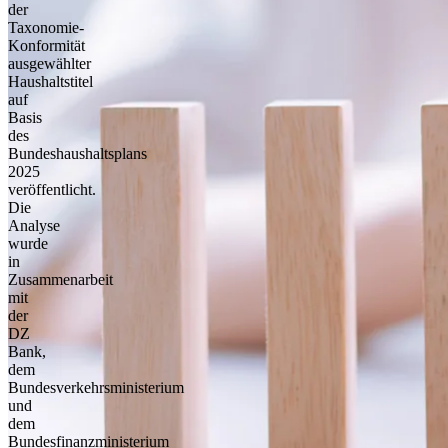
der
Taxonomie-
Konformität
ausgewählter
Haushaltstitel
auf
Basis
des
Bundeshaushaltsplans
2025
veröffentlicht.
Die
Analyse
wurde
in
Zusammenarbeit
mit
der
DZ
Bank,
dem
Bundesverkehrsministerium
und
dem
Bundesfinanzministerium