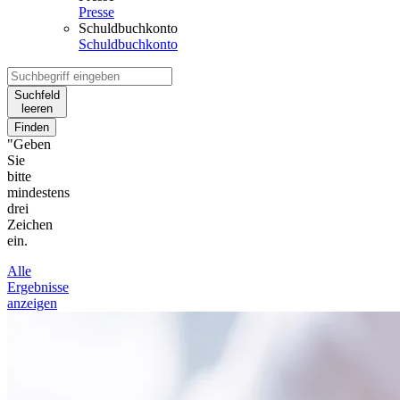
Presse
Schuldbuchkonto
Schuldbuchkonto
Suchfeld
leeren
Finden
"Geben
Sie
bitte
mindestens
drei
Zeichen
ein.
Alle
Ergebnisse
anzeigen