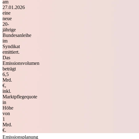
am
27.01.2026
eine
neue
20-
jährige
Bundesanleihe
im
Syndikat
emittiert.
Das
Emissionsvolumen
beträgt
6,5
Mrd.
€,
inkl.
Marktpflegequote
in
Höhe
von
1
Mrd.
€.
Emissionsplanung