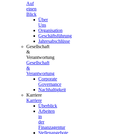
Auf
einen
Blick
Über
Uns
Organisation
Geschäftsführung
Jahresabschlüsse
Gesellschaft
&
Verantwortung
Gesellschaft
&
Verantwortung
Corporate
Governance
Nachhaltigkeit
Karriere
Karriere
Überblick
Arbeiten
in
der
Finanzagentur
Stellenangebote