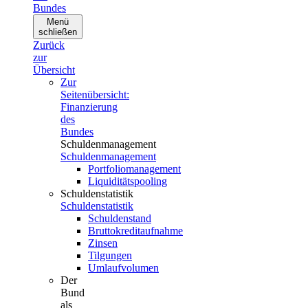
Bundes
Menü
schließen
Zurück
zur
Übersicht
Zur
Seitenübersicht:
Finanzierung
des
Bundes
Schuldenmanagement
Schuldenmanagement
Portfoliomanagement
Liquiditätspooling
Schuldenstatistik
Schuldenstatistik
Schuldenstand
Bruttokreditaufnahme
Zinsen
Tilgungen
Umlaufvolumen
Der
Bund
als