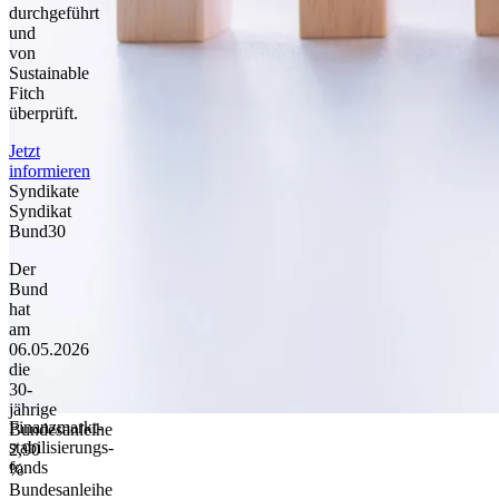
durchgeführt
und
von
Sustainable
Fitch
überprüft.
Jetzt
informieren
Syndikate
Syndikat
Bund30
Der
Bund
hat
am
06.05.2026
die
30-
jährige
Finanzmarkt­
Bundesanleihe
stabilisierungs­
2,90
fonds
%
Bundesanleihe