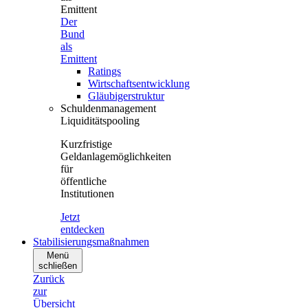
Emittent
Der
Bund
als
Emittent
Ratings
Wirtschaftsentwicklung
Gläubigerstruktur
Schuldenmanagement
Liquiditätspooling
Kurzfristige
Geldanlagemöglichkeiten
für
öffentliche
Institutionen
Jetzt
entdecken
Stabilisierungsmaßnahmen
Menü
schließen
Zurück
zur
Übersicht