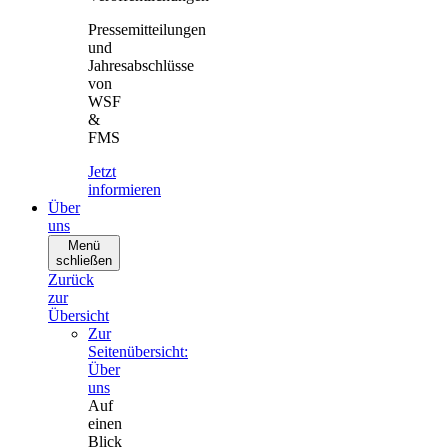
Pressemitteilungen
und
Jahresabschlüsse
von
WSF
&
FMS
Jetzt
informieren
Über
uns
Menü
schließen
Zurück
zur
Übersicht
Zur
Seitenübersicht:
Über
uns
Auf
einen
Blick