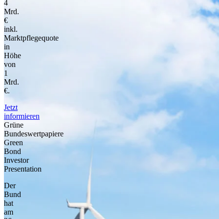
4
Mrd.
€
inkl.
Marktpflegequote
in
Höhe
von
1
Mrd.
€.
Jetzt
informieren
Grüne
Bundeswertpapiere
Green
Bond
Investor
Presentation
Der
Bund
hat
am