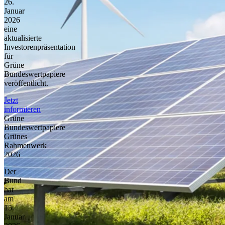
26.
Januar
2026
eine
aktualisierte
Investorenpräsentation
für
Grüne
Bundeswertpapiere
veröffentlicht.
Jetzt
informieren
Grüne
Bundeswertpapiere
Grünes
Rahmenwerk
2026
Der
Bund
hat
am
15.
Januar