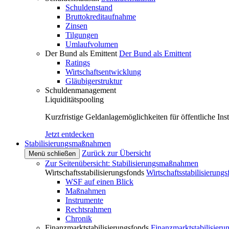
Schuldenstand
Bruttokreditaufnahme
Zinsen
Tilgungen
Umlaufvolumen
Der Bund als Emittent
Der Bund als Emittent
Ratings
Wirtschaftsentwicklung
Gläubigerstruktur
Schuldenmanagement
Liquiditätspooling
Kurzfristige Geldanlagemöglichkeiten für öffentliche Inst
Jetzt entdecken
Stabilisierungsmaßnahmen
Zurück zur Übersicht
Menü schließen
Zur Seitenübersicht: Stabilisierungsmaßnahmen
Wirtschaftsstabilisierungsfonds
Wirtschaftsstabilisierung
WSF auf einen Blick
Maßnahmen
Instrumente
Rechtsrahmen
Chronik
Finanzmarktstabilisierungsfonds
Finanzmarktstabilisieru