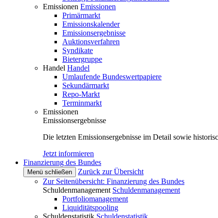
Emissionen
Emissionen
Primärmarkt
Emissionskalender
Emissionsergebnisse
Auktionsverfahren
Syndikate
Bietergruppe
Handel
Handel
Umlaufende Bundeswertpapiere
Sekundärmarkt
Repo-Markt
Terminmarkt
Emissionen
Emissionsergebnisse
Die letzten Emissionsergebnisse im Detail sowie histori
Jetzt informieren
Finanzierung des Bundes
Zurück zur Übersicht
Menü schließen
Zur Seitenübersicht: Finanzierung des Bundes
Schuldenmanagement
Schuldenmanagement
Portfoliomanagement
Liquiditätspooling
Schuldenstatistik
Schuldenstatistik