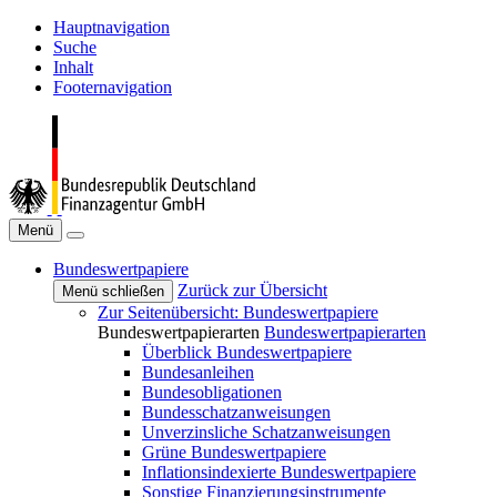
Hauptnavigation
Suche
Inhalt
Footernavigation
Menü
Bundeswertpapiere
Zurück zur Übersicht
Menü schließen
Zur Seitenübersicht: Bundeswertpapiere
Bundeswertpapierarten
Bundeswertpapierarten
Überblick Bundeswertpapiere
Bundesanleihen
Bundesobligationen
Bundesschatzanweisungen
Unverzinsliche Schatzanweisungen
Grüne Bundeswertpapiere
Inflationsindexierte Bundeswertpapiere
Sonstige Finanzierungsinstrumente