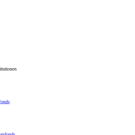
itutionen
sfonds
ngsfonds