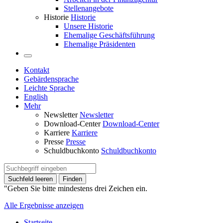
Stellenangebote
Historie
Historie
Unsere Historie
Ehemalige Geschäftsführung
Ehemalige Präsidenten
Kontakt
Gebärdensprache
Leichte Sprache
English
Mehr
Newsletter
Newsletter
Download-Center
Download-Center
Karriere
Karriere
Presse
Presse
Schuldbuchkonto
Schuldbuchkonto
Suchfeld leeren
Finden
"Geben Sie bitte mindestens drei Zeichen ein.
Alle Ergebnisse anzeigen
Startseite