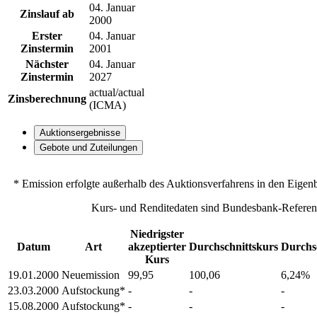
04. Januar
Zinslauf ab
2000
Erster
04. Januar
Zinstermin
2001
Nächster
04. Januar
Zinstermin
2027
actual/actual
Zinsberechnung
(ICMA)
Auktionsergebnisse
Gebote und Zuteilungen
* Emission erfolgte außerhalb des Auktionsverfahrens in den Eigen
Kurs- und Renditedaten sind Bundesbank-Referen
Niedrigster
Datum
Art
akzeptierter
Durchschnittskurs
Durchsc
Kurs
19.01.2000
Neuemission
99,95
100,06
6,24%
23.03.2000
Aufstockung*
-
-
-
15.08.2000
Aufstockung*
-
-
-