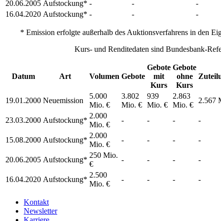
20.06.2005
Aufstockung*
-
-
-
16.04.2020
Aufstockung*
-
-
-
* Emission erfolgte außerhalb des Auktionsverfahrens in den Ei
Kurs- und Renditedaten sind Bundesbank-Refe
Gebote
Gebote
Datum
Art
Volumen
Gebote
mit
ohne
Zuteil
Kurs
Kurs
5.000
3.802
939
2.863
19.01.2000
Neuemission
2.567 
Mio. €
Mio. €
Mio. €
Mio. €
2.000
23.03.2000
Aufstockung*
-
-
-
-
Mio. €
2.000
15.08.2000
Aufstockung*
-
-
-
-
Mio. €
250 Mio.
20.06.2005
Aufstockung*
-
-
-
-
€
2.500
16.04.2020
Aufstockung*
-
-
-
-
Mio. €
Kontakt
Newsletter
Karriere