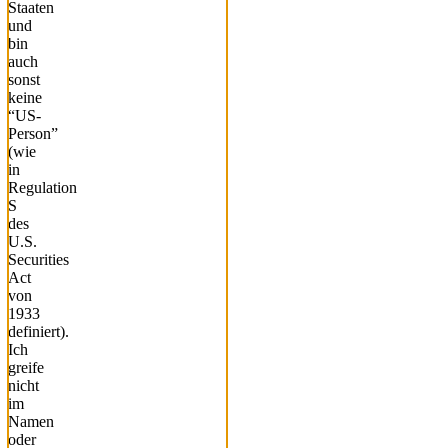
Staaten
und
bin
auch
sonst
keine
“US-
Person”
(wie
in
Regulation
S
des
U.S.
Securities
Act
von
1933
definiert).
Ich
greife
nicht
im
Namen
oder