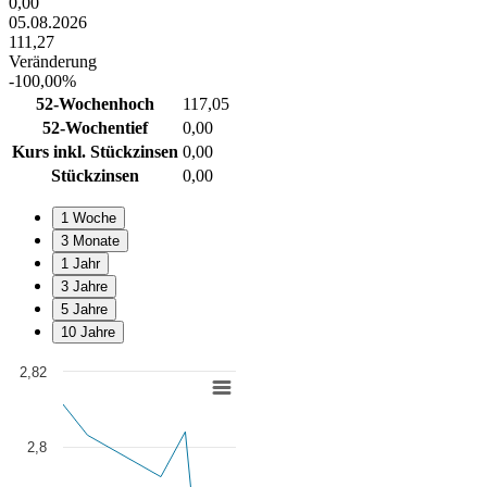
0,00
05.08.2026
111,27
Veränderung
-100,00%
52-Wochenhoch
117,05
52-Wochentief
0,00
Kurs inkl. Stückzinsen
0,00
Stückzinsen
0,00
1 Woche
3 Monate
1 Jahr
3 Jahre
5 Jahre
10 Jahre
2,82
Chart
Line chart with 7 data points.
View as data table, Chart
2,8
The chart has 1 X axis displaying Time. Data ranges from 2008-01-0
The chart has 1 Y axis displaying values. Data ranges from 2.7379 to