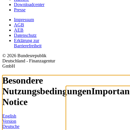
Downloadcenter
Presse
Impressum
AGB
AEB
Datenschutz
Erklärung zur
Barrierefreiheit
© 2026 Bundesrepublik
Deutschland - Finanzagentur
GmbH
Besondere
Nutzungsbedingungen
Importan
Notice
English
Version
Deutsche