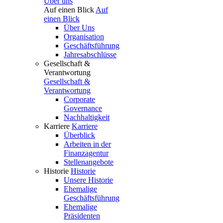
Über uns
Auf einen Blick
Auf
einen Blick
Über Uns
Organisation
Geschäftsführung
Jahresabschlüsse
Gesellschaft &
Verantwortung
Gesellschaft &
Verantwortung
Corporate
Governance
Nachhaltigkeit
Karriere
Karriere
Überblick
Arbeiten in der
Finanzagentur
Stellenangebote
Historie
Historie
Unsere Historie
Ehemalige
Geschäftsführung
Ehemalige
Präsidenten