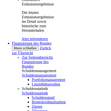
Emissionsergebnisse
Die letzten
Emissionsergebnisse
im Detail sowie
historische zum
Herunterladen
Jetzt informieren
Finanzierung des Bundes
Zurück
Menü schließen
zur Übersicht
Zur Seitenübersicht:
Finanzierung des
Bundes
Schuldenmanagement
Schuldenmanagement
Portfoliomanagement
Liquiditätspooling
Schuldenstatistik
Schuldenstatistik
Schuldenstand
Bruttokreditaufnahme
Zinsen
Tilgungen