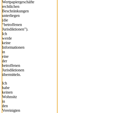
Wertpapiergeschäfte
rechtlichen
Beschränkungen
unterliegen
(die
“betroffenen
Jurisdiktionen”).
Ich
werde
keine
Informationen
in
eine
der
betroffenen
Jurisdiktionen
übermitteln.
Ich
habe
keinen
Wohnsitz
in
den
Vereinigten