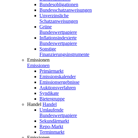
Bundesobligationen
Bundesschatzanweisungen
Unverzinsliche
Schatzanweisungen
Grüne
Bundeswertpapiere
Inflationsindexierte
Bundeswertpapiere
Sonstige
Finanzierungsinstrumente
Emissionen
Emissionen
Primärmarkt
Emissionskalender
Emissionsergebnisse
Auktionsverfahren
Syndikate
Bietergruppe
Handel
Handel
Umlaufende
Bundeswertpapiere
Sekundärmarkt
Repo-Markt
Terminmarkt
Emissionen