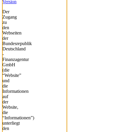
Version
Der
Zugang
zu
den
Webseiten
der
Bundesrepublik
Deutschland
-
Finanzagentur
GmbH
(die
“Website”
und
die
Informationen
auf
der
Website,
die
“Informationen”)
unterliegt
den