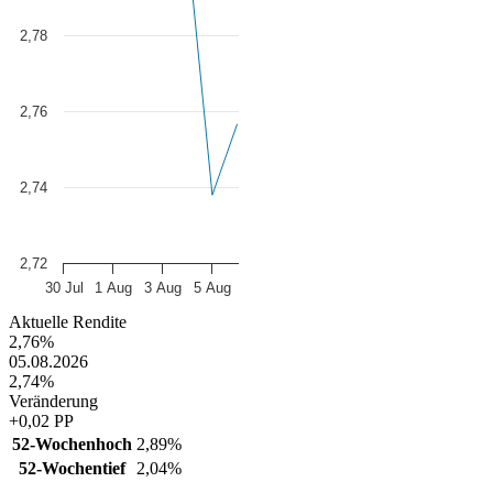
2,78
2,76
2,74
2,72
30 Jul
1 Aug
3 Aug
5 Aug
End of interactive chart.
Aktuelle Rendite
2,76%
05.08.2026
2,74%
Veränderung
+0,02 PP
52-Wochenhoch
2,89%
52-Wochentief
2,04%