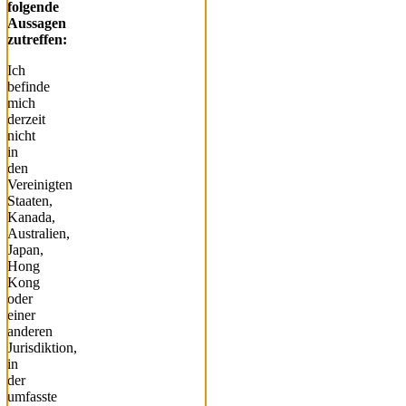
folgende
Aussagen
zutreffen:
Ich
befinde
mich
derzeit
nicht
in
den
Vereinigten
Staaten,
Kanada,
Australien,
Japan,
Hong
Kong
oder
einer
anderen
Jurisdiktion,
in
der
umfasste