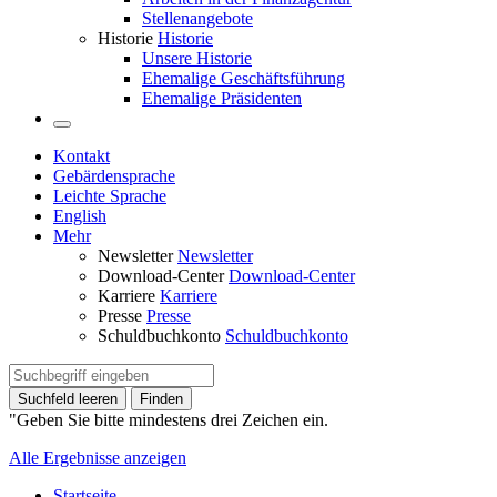
Stellenangebote
Historie
Historie
Unsere Historie
Ehemalige Geschäftsführung
Ehemalige Präsidenten
Kontakt
Gebärdensprache
Leichte Sprache
English
Mehr
Newsletter
Newsletter
Download-Center
Download-Center
Karriere
Karriere
Presse
Presse
Schuldbuchkonto
Schuldbuchkonto
Suchfeld leeren
Finden
"Geben Sie bitte mindestens drei Zeichen ein.
Alle Ergebnisse anzeigen
Startseite