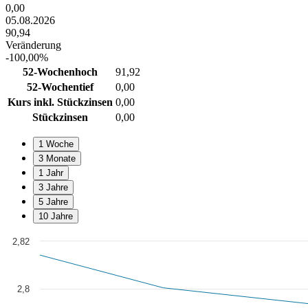
0,00
05.08.2026
90,94
Veränderung
-100,00%
52-Wochenhoch
91,92
52-Wochentief
0,00
Kurs inkl. Stückzinsen
0,00
Stückzinsen
0,00
1 Woche
3 Monate
1 Jahr
3 Jahre
5 Jahre
10 Jahre
2,82
Chart
Line chart with 7 data points.
View as data table, Chart
2,8
The chart has 1 X axis displaying Time. Data ranges from 2020-01-0