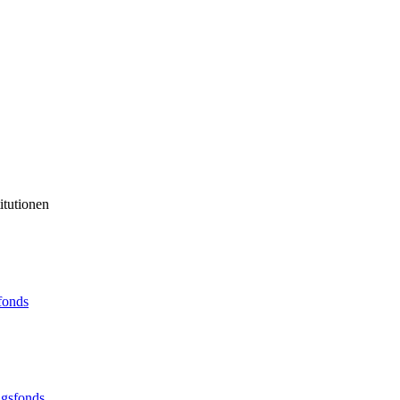
itutionen
sfonds
ngsfonds