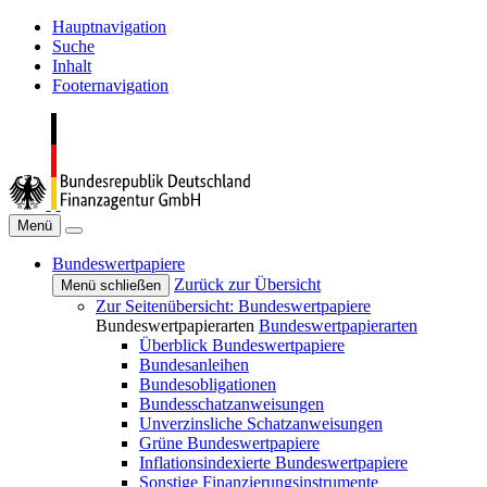
Hauptnavigation
Suche
Inhalt
Footernavigation
Menü
Bundeswertpapiere
Zurück zur Übersicht
Menü schließen
Zur Seitenübersicht: Bundeswertpapiere
Bundeswertpapierarten
Bundeswertpapierarten
Überblick Bundeswertpapiere
Bundesanleihen
Bundesobligationen
Bundesschatzanweisungen
Unverzinsliche Schatzanweisungen
Grüne Bundeswertpapiere
Inflationsindexierte Bundeswertpapiere
Sonstige Finanzierungsinstrumente