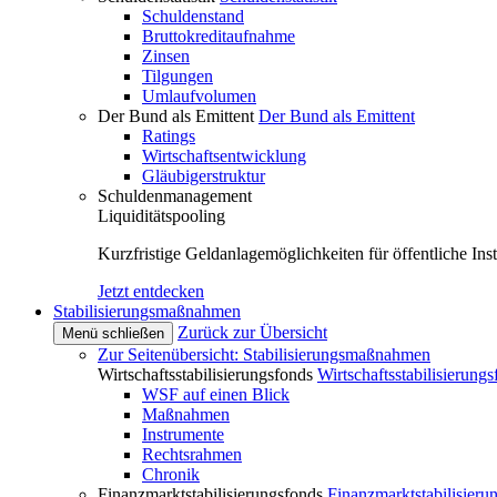
Schuldenstand
Bruttokreditaufnahme
Zinsen
Tilgungen
Umlaufvolumen
Der Bund als Emittent
Der Bund als Emittent
Ratings
Wirtschaftsentwicklung
Gläubigerstruktur
Schuldenmanagement
Liquiditätspooling
Kurzfristige Geldanlagemöglichkeiten für öffentliche Inst
Jetzt entdecken
Stabilisierungsmaßnahmen
Zurück zur Übersicht
Menü schließen
Zur Seitenübersicht: Stabilisierungsmaßnahmen
Wirtschaftsstabilisierungsfonds
Wirtschaftsstabilisierung
WSF auf einen Blick
Maßnahmen
Instrumente
Rechtsrahmen
Chronik
Finanzmarktstabilisierungsfonds
Finanzmarktstabilisieru