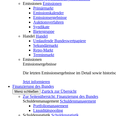
Emissionen
Emissionen
Primärmarkt
Emissionskalender
Emissionsergebnisse
Auktionsverfahren
Syndikate
Bietergruppe
Handel
Handel
Umlaufende Bundeswertpapiere
Sekundärmarkt
Repo-Markt
Terminmarkt
Emissionen
Emissionsergebnisse
Die letzten Emissionsergebnisse im Detail sowie histori
Jetzt informieren
Finanzierung des Bundes
Zurück zur Übersicht
Menü schließen
Zur Seitenübersicht: Finanzierung des Bundes
Schuldenmanagement
Schuldenmanagement
Portfoliomanagement
Liquiditätspooling
Schuldenstatistik
Schuldenstatistik