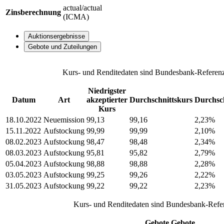
actual/actual
Zinsberechnung
(ICMA)
Auktionsergebnisse
Gebote und Zuteilungen
Kurs- und Renditedaten sind Bundesbank-Referenz
Niedrigster
Datum
Art
akzeptierter
Durchschnittskurs
Durchsch
Kurs
18.10.2022
Neuemission
99,13
99,16
2,23%
15.11.2022
Aufstockung
99,99
99,99
2,10%
08.02.2023
Aufstockung
98,47
98,48
2,34%
08.03.2023
Aufstockung
95,81
95,82
2,79%
05.04.2023
Aufstockung
98,88
98,88
2,28%
03.05.2023
Aufstockung
99,25
99,26
2,22%
31.05.2023
Aufstockung
99,22
99,22
2,23%
Kurs- und Renditedaten sind Bundesbank-Refer
Gebote
Gebote