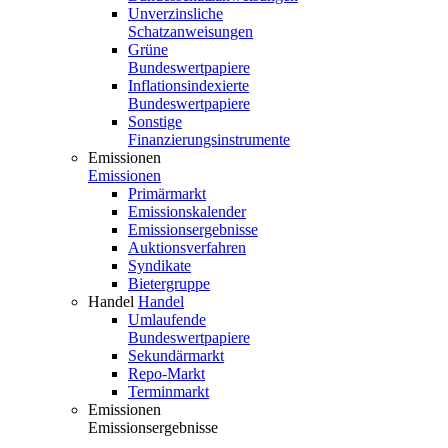
Unverzinsliche
Schatzanweisungen
Grüne
Bundeswertpapiere
Inflationsindexierte
Bundeswertpapiere
Sonstige
Finanzierungsinstrumente
Emissionen
Emissionen
Primärmarkt
Emissionskalender
Emissionsergebnisse
Auktionsverfahren
Syndikate
Bietergruppe
Handel
Handel
Umlaufende
Bundeswertpapiere
Sekundärmarkt
Repo-Markt
Terminmarkt
Emissionen
Emissionsergebnisse