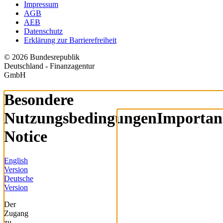
Impressum
AGB
AEB
Datenschutz
Erklärung zur Barrierefreiheit
© 2026 Bundesrepublik
Deutschland - Finanzagentur
GmbH
Besondere
Nutzungsbedingungen
Importan
Notice
English
Version
Deutsche
Version
Der
Zugang
zu