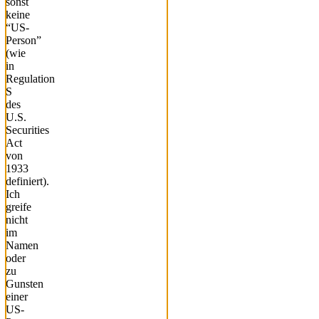
sonst
keine
“US-
Person”
(wie
in
Regulation
S
des
U.S.
Securities
Act
von
1933
definiert).
Ich
greife
nicht
im
Namen
oder
zu
Gunsten
einer
US-