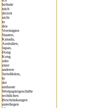
Ich
befinde
mich
derzeit
nicht
in
den
Vereinigten
Staaten,
Kanada,
Australien,
Japan,
Hong
Kong
oder
einer
anderen
Jurisdiktion,
in
der
umfasste
Wertpapiergeschäfte
rechtlichen
Beschränkungen
unterliegen