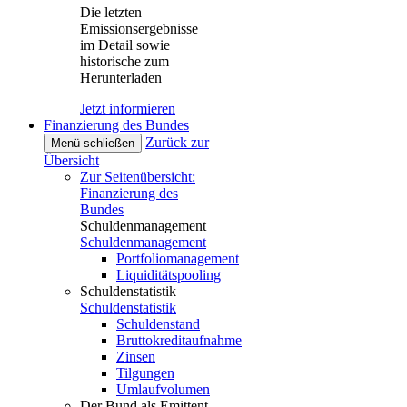
Die letzten
Emissionsergebnisse
im Detail sowie
historische zum
Herunterladen
Jetzt informieren
Finanzierung des Bundes
Zurück zur
Menü schließen
Übersicht
Zur Seitenübersicht:
Finanzierung des
Bundes
Schuldenmanagement
Schuldenmanagement
Portfoliomanagement
Liquiditätspooling
Schuldenstatistik
Schuldenstatistik
Schuldenstand
Bruttokreditaufnahme
Zinsen
Tilgungen
Umlaufvolumen
Der Bund als Emittent