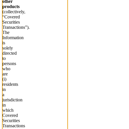
other
products
(collectively,
“Covered
Securities
Transactions”).
The
Information
is
solely
directed
to
persons
who
are
(i)
residents
in
a
jurisdiction
in
which
Covered
Securities
Transactions