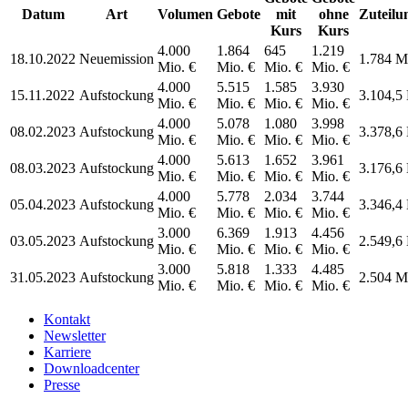
Datum
Art
Volumen
Gebote
mit
ohne
Zuteilu
Kurs
Kurs
4.000
1.864
645
1.219
18.10.2022
Neuemission
1.784 M
Mio. €
Mio. €
Mio. €
Mio. €
4.000
5.515
1.585
3.930
15.11.2022
Aufstockung
3.104,5 
Mio. €
Mio. €
Mio. €
Mio. €
4.000
5.078
1.080
3.998
08.02.2023
Aufstockung
3.378,6 
Mio. €
Mio. €
Mio. €
Mio. €
4.000
5.613
1.652
3.961
08.03.2023
Aufstockung
3.176,6 
Mio. €
Mio. €
Mio. €
Mio. €
4.000
5.778
2.034
3.744
05.04.2023
Aufstockung
3.346,4 
Mio. €
Mio. €
Mio. €
Mio. €
3.000
6.369
1.913
4.456
03.05.2023
Aufstockung
2.549,6 
Mio. €
Mio. €
Mio. €
Mio. €
3.000
5.818
1.333
4.485
31.05.2023
Aufstockung
2.504 M
Mio. €
Mio. €
Mio. €
Mio. €
Kontakt
Newsletter
Karriere
Downloadcenter
Presse