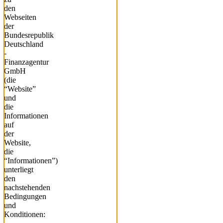
den
Webseiten
der
Bundesrepublik
Deutschland
-
Finanzagentur
GmbH
(die
“Website”
und
die
Informationen
auf
der
Website,
die
“Informationen”)
unterliegt
den
nachstehenden
Bedingungen
und
Konditionen: