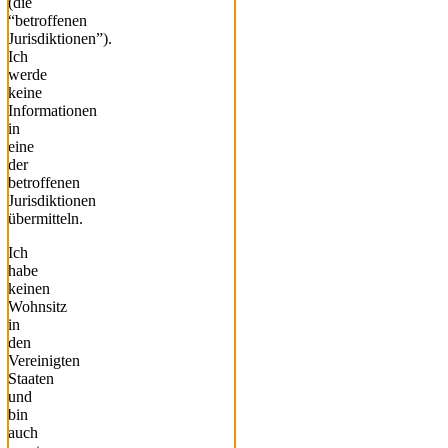
(die
“betroffenen
Jurisdiktionen”).
Ich
werde
keine
Informationen
in
eine
der
betroffenen
Jurisdiktionen
übermitteln.
Ich
habe
keinen
Wohnsitz
in
den
Vereinigten
Staaten
und
bin
auch