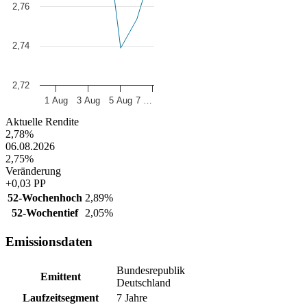
2,76
2,74
2,72
1 Aug
3 Aug
5 Aug
7 …
End of interactive chart.
Aktuelle Rendite
2,78%
06.08.2026
2,75%
Veränderung
+0,03 PP
52-Wochenhoch
2,89%
52-Wochentief
2,05%
Emissionsdaten
Bundesrepublik
Emittent
Deutschland
Laufzeitsegment
7 Jahre