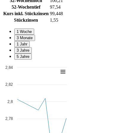
52-Wochenhoch
100,21
52-Wochentief
97,54
Kurs inkl. Stückzinsen
99,448
Stückzinsen
1,55
1 Woche
3 Monate
1 Jahr
3 Jahre
5 Jahre
2,84
Chart
Line chart with 7 data points.
2,82
View as data table, Chart
The chart has 1 X axis displaying Time. Data ranges from 2022-10-1
The chart has 1 Y axis displaying values. Data ranges from 2.7387 to
2,8
2,78