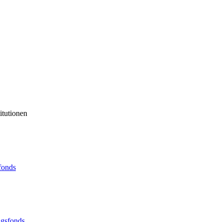
itutionen
sfonds
ngsfonds