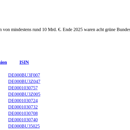
en von mindestens rund 10 Mrd. €. Ende 2025 waren acht grüne Bund
sion
ISIN
DE000BU3F007
DE000BU3Z047
DE0001030757
DE000BU3Z005
DE0001030724
DE0001030732
DE0001030708
DE0001030740
DE000BU35025