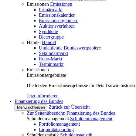
Emissionen
Emissionen
Primärmarkt
Emissionskalender
Emissionsergebnisse
Auktionsverfahren
Syndikate
Bietergruppe
Handel
Handel
Umlaufende Bundeswertpapiere
Sekundärmarkt
Repo-Markt
Terminmarkt
Emissionen
Emissionsergebnisse
Die letzten Emissionsergebnisse im Detail sowie histori
Jetzt informieren
Finanzierung des Bundes
Zurück zur Übersicht
Menü schließen
Zur Seitenübersicht: Finanzierung des Bundes
Schuldenmanagement
Schuldenmanagement
Portfoliomanagement
Liquiditätspooling
Schuldenstatistik
Schuldenstatistik