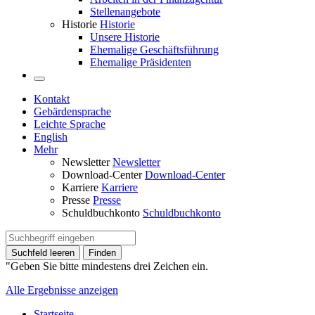
Stellenangebote
Historie
Historie
Unsere Historie
Ehemalige Geschäftsführung
Ehemalige Präsidenten
Kontakt
Gebärdensprache
Leichte Sprache
English
Mehr
Newsletter
Newsletter
Download-Center
Download-Center
Karriere
Karriere
Presse
Presse
Schuldbuchkonto
Schuldbuchkonto
Suchfeld leeren
Finden
"Geben Sie bitte mindestens drei Zeichen ein.
Alle Ergebnisse anzeigen
Startseite