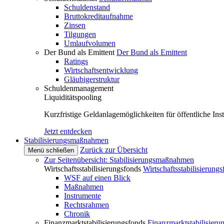
Schuldenstand
Bruttokreditaufnahme
Zinsen
Tilgungen
Umlaufvolumen
Der Bund als Emittent
Der Bund als Emittent
Ratings
Wirtschaftsentwicklung
Gläubigerstruktur
Schuldenmanagement
Liquiditätspooling
Kurzfristige Geldanlagemöglichkeiten für öffentliche Inst
Jetzt entdecken
Stabilisierungsmaßnahmen
Zurück zur Übersicht
Menü schließen
Zur Seitenübersicht: Stabilisierungsmaßnahmen
Wirtschaftsstabilisierungsfonds
Wirtschaftsstabilisierung
WSF auf einen Blick
Maßnahmen
Instrumente
Rechtsrahmen
Chronik
Finanzmarktstabilisierungsfonds
Finanzmarktstabilisieru