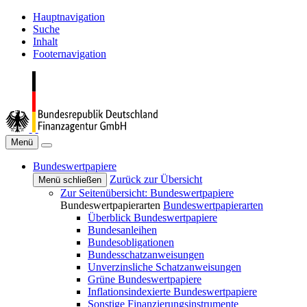
Hauptnavigation
Suche
Inhalt
Footernavigation
Menü
Bundeswertpapiere
Zurück zur Übersicht
Menü schließen
Zur Seitenübersicht: Bundeswertpapiere
Bundeswertpapierarten
Bundeswertpapierarten
Überblick Bundeswertpapiere
Bundesanleihen
Bundesobligationen
Bundesschatzanweisungen
Unverzinsliche Schatzanweisungen
Grüne Bundeswertpapiere
Inflationsindexierte Bundeswertpapiere
Sonstige Finanzierungsinstrumente