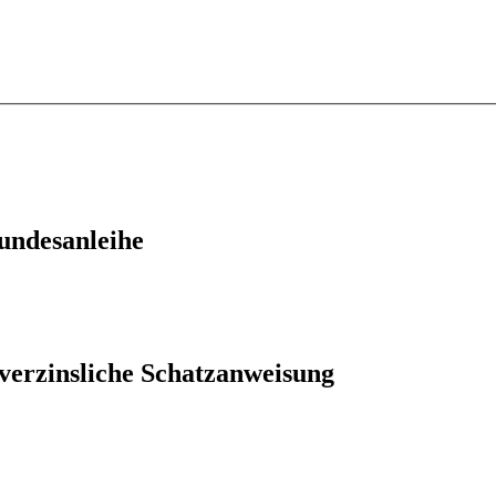
undesanleihe
erzinsliche Schatzanweisung