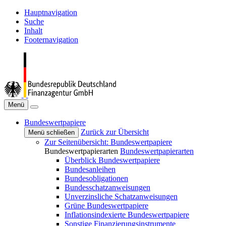
Hauptnavigation
Suche
Inhalt
Footernavigation
Menü
Bundeswertpapiere
Zurück zur Übersicht
Menü schließen
Zur Seitenübersicht: Bundeswertpapiere
Bundeswertpapierarten
Bundeswertpapierarten
Überblick Bundeswertpapiere
Bundesanleihen
Bundesobligationen
Bundesschatzanweisungen
Unverzinsliche Schatzanweisungen
Grüne Bundeswertpapiere
Inflationsindexierte Bundeswertpapiere
Sonstige Finanzierungsinstrumente