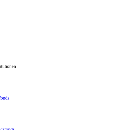
itutionen
sfonds
ngsfonds