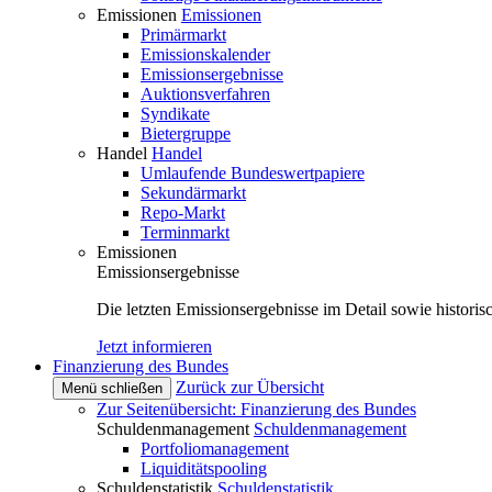
Emissionen
Emissionen
Primärmarkt
Emissionskalender
Emissionsergebnisse
Auktionsverfahren
Syndikate
Bietergruppe
Handel
Handel
Umlaufende Bundeswertpapiere
Sekundärmarkt
Repo-Markt
Terminmarkt
Emissionen
Emissionsergebnisse
Die letzten Emissionsergebnisse im Detail sowie histori
Jetzt informieren
Finanzierung des Bundes
Zurück zur Übersicht
Menü schließen
Zur Seitenübersicht: Finanzierung des Bundes
Schuldenmanagement
Schuldenmanagement
Portfoliomanagement
Liquiditätspooling
Schuldenstatistik
Schuldenstatistik