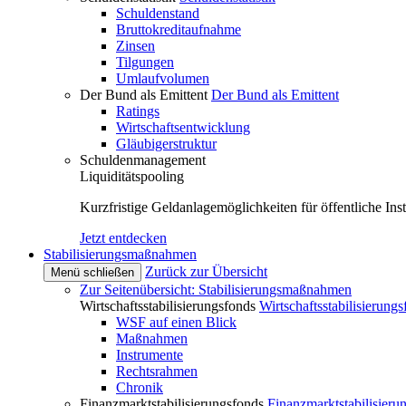
Schuldenstand
Bruttokreditaufnahme
Zinsen
Tilgungen
Umlaufvolumen
Der Bund als Emittent
Der Bund als Emittent
Ratings
Wirtschaftsentwicklung
Gläubigerstruktur
Schuldenmanagement
Liquiditätspooling
Kurzfristige Geldanlagemöglichkeiten für öffentliche Inst
Jetzt entdecken
Stabilisierungsmaßnahmen
Zurück zur Übersicht
Menü schließen
Zur Seitenübersicht: Stabilisierungsmaßnahmen
Wirtschaftsstabilisierungsfonds
Wirtschaftsstabilisierung
WSF auf einen Blick
Maßnahmen
Instrumente
Rechtsrahmen
Chronik
Finanzmarktstabilisierungsfonds
Finanzmarktstabilisieru