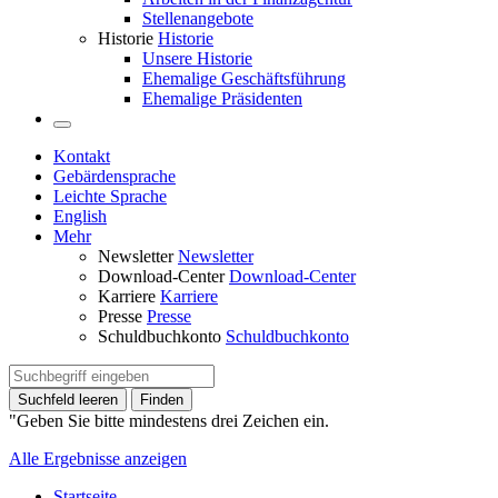
Stellenangebote
Historie
Historie
Unsere Historie
Ehemalige Geschäftsführung
Ehemalige Präsidenten
Kontakt
Gebärdensprache
Leichte Sprache
English
Mehr
Newsletter
Newsletter
Download-Center
Download-Center
Karriere
Karriere
Presse
Presse
Schuldbuchkonto
Schuldbuchkonto
Suchfeld leeren
Finden
"Geben Sie bitte mindestens drei Zeichen ein.
Alle Ergebnisse anzeigen
Startseite