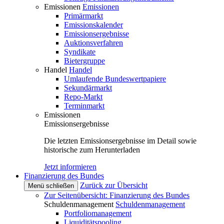
Emissionen
Emissionen
Primärmarkt
Emissionskalender
Emissionsergebnisse
Auktionsverfahren
Syndikate
Bietergruppe
Handel
Handel
Umlaufende Bundeswertpapiere
Sekundärmarkt
Repo-Markt
Terminmarkt
Emissionen
Emissionsergebnisse
Die letzten Emissionsergebnisse im Detail sowie
historische zum Herunterladen
Jetzt informieren
Finanzierung des Bundes
Zurück zur Übersicht
Menü schließen
Zur Seitenübersicht: Finanzierung des Bundes
Schuldenmanagement
Schuldenmanagement
Portfoliomanagement
Liquiditätspooling