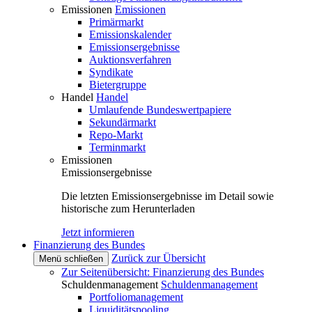
Emissionen
Emissionen
Primärmarkt
Emissionskalender
Emissionsergebnisse
Auktionsverfahren
Syndikate
Bietergruppe
Handel
Handel
Umlaufende Bundeswertpapiere
Sekundärmarkt
Repo-Markt
Terminmarkt
Emissionen
Emissionsergebnisse
Die letzten Emissionsergebnisse im Detail sowie
historische zum Herunterladen
Jetzt informieren
Finanzierung des Bundes
Zurück zur Übersicht
Menü schließen
Zur Seitenübersicht: Finanzierung des Bundes
Schuldenmanagement
Schuldenmanagement
Portfoliomanagement
Liquiditätspooling