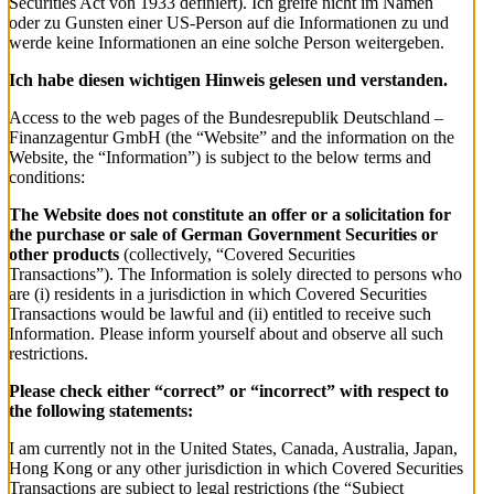
Securities Act von 1933 definiert). Ich greife nicht im Namen
oder zu Gunsten einer US-Person auf die Informationen zu und
werde keine Informationen an eine solche Person weitergeben.
Ich habe diesen wichtigen Hinweis gelesen und verstanden.
Access to the web pages of the Bundesrepublik Deutschland –
Finanzagentur GmbH (the “Website” and the information on the
Website, the “Information”) is subject to the below terms and
conditions:
The Website does not constitute an offer or a solicitation for
the purchase or sale of German Government Securities or
other products
(collectively, “Covered Securities
Transactions”). The Information is solely directed to persons who
are (i) residents in a jurisdiction in which Covered Securities
Transactions would be lawful and (ii) entitled to receive such
Information. Please inform yourself about and observe all such
restrictions.
Please check either “correct” or “incorrect” with respect to
the following statements:
I am currently not in the United States, Canada, Australia, Japan,
Hong Kong or any other jurisdiction in which Covered Securities
Transactions are subject to legal restrictions (the “Subject