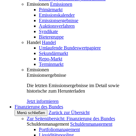
Emissionen
Emissionen
Primärmarkt
Emissionskalender
Emissionsergebnisse
Auktionsverfahren
Syndikate
Bietergruppe
Handel
Handel
Umlaufende Bundeswertpapiere
Sekundärmarkt
Repo-Markt
Terminmarkt
Emissionen
Emissionsergebnisse
Die letzten Emissionsergebnisse im Detail sowie
historische zum Herunterladen
Jetzt informieren
Finanzierung des Bundes
Zurück zur Übersicht
Menü schließen
Zur Seitenübersicht: Finanzierung des Bundes
Schuldenmanagement
Schuldenmanagement
Portfoliomanagement
Liquiditätspooling