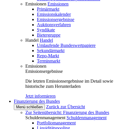
Emissionen
Emissionen
Primärmarkt
Emissionskalender
Emissionsergebnisse
Auktionsverfahren
Syndikate
Bietergruppe
Handel
Handel
Umlaufende Bundeswertpapiere
Sekundärmarkt
Repo-Markt
Terminmarkt
Emissionen
Emissionsergebnisse
Die letzten Emissionsergebnisse im Detail sowie
historische zum Herunterladen
Jetzt informieren
Finanzierung des Bundes
Zurück zur Übersicht
Menü schließen
Zur Seitenübersicht: Finanzierung des Bundes
Schuldenmanagement
Schuldenmanagement
Portfoliomanagement
Liquiditätspooling