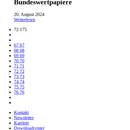
Bundeswertpapiere
20. August 2024
Weiterlesen
72 175
67
67
68
68
69
69
70
70
71
71
72
72
73
73
74
74
75
75
76
76
Kontakt
Newsletter
Karriere
Downloadcenter