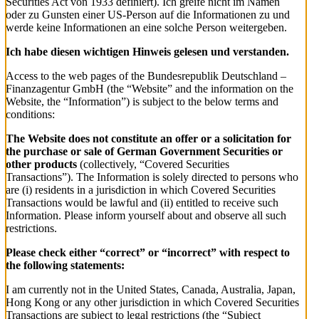
Securities Act von 1933 definiert). Ich greife nicht im Namen
oder zu Gunsten einer US-Person auf die Informationen zu und
werde keine Informationen an eine solche Person weitergeben.
Ich habe diesen wichtigen Hinweis gelesen und verstanden.
Access to the web pages of the Bundesrepublik Deutschland –
Finanzagentur GmbH (the “Website” and the information on the
Website, the “Information”) is subject to the below terms and
conditions:
The Website does not constitute an offer or a solicitation for
the purchase or sale of German Government Securities or
other products
(collectively, “Covered Securities
Transactions”). The Information is solely directed to persons who
are (i) residents in a jurisdiction in which Covered Securities
Transactions would be lawful and (ii) entitled to receive such
Information. Please inform yourself about and observe all such
restrictions.
Please check either “correct” or “incorrect” with respect to
the following statements:
I am currently not in the United States, Canada, Australia, Japan,
Hong Kong or any other jurisdiction in which Covered Securities
Transactions are subject to legal restrictions (the “Subject