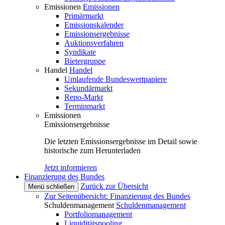
Emissionen
Emissionen
Primärmarkt
Emissionskalender
Emissionsergebnisse
Auktionsverfahren
Syndikate
Bietergruppe
Handel
Handel
Umlaufende Bundeswertpapiere
Sekundärmarkt
Repo-Markt
Terminmarkt
Emissionen
Emissionsergebnisse
Die letzten Emissionsergebnisse im Detail sowie
historische zum Herunterladen
Jetzt informieren
Finanzierung des Bundes
Zurück zur Übersicht
Menü schließen
Zur Seitenübersicht: Finanzierung des Bundes
Schuldenmanagement
Schuldenmanagement
Portfoliomanagement
Liquiditätspooling