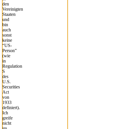
den
Vereinigten
Staaten
und
bin
auch
sonst
keine
“US-
Person”
(wie
in
Regulation
S
des
U.S.
Securities
Act
von
1933
definiert).
Ich
greife
nicht
im