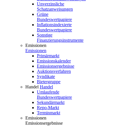
Unverzinsliche
Schatzanweisungen
Grüne
Bundeswertpapiere
Inflationsindexierte
Bundeswertpapiere
Sonstige
Finanzierungsinstrumente
Emissionen
Emissionen
Primärmarkt
Emissionskalender
Emissionsergebnisse
Auktionsverfahren
Syndikate
Bietergruppe
Handel
Handel
Umlaufende
Bundeswertpapiere
Sekundärmarkt
Repo-Markt
Terminmarkt
Emissionen
Emissionsergebnisse