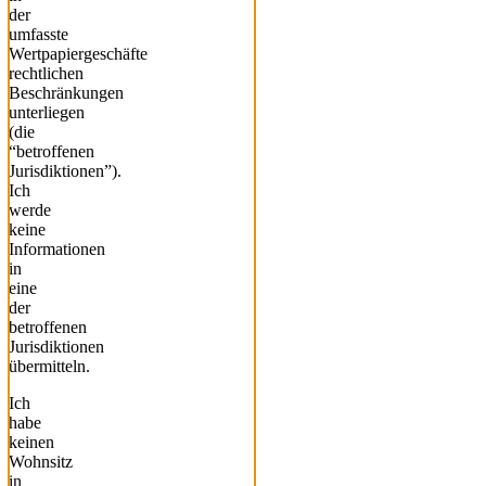
der
umfasste
Wertpapiergeschäfte
rechtlichen
Beschränkungen
unterliegen
(die
“betroffenen
Jurisdiktionen”).
Ich
werde
keine
Informationen
in
eine
der
betroffenen
Jurisdiktionen
übermitteln.
Ich
habe
keinen
Wohnsitz
in