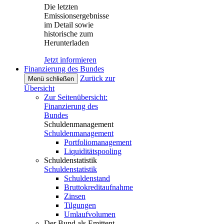
Die letzten
Emissionsergebnisse
im Detail sowie
historische zum
Herunterladen
Jetzt informieren
Finanzierung des Bundes
Zurück zur
Menü schließen
Übersicht
Zur Seitenübersicht:
Finanzierung des
Bundes
Schuldenmanagement
Schuldenmanagement
Portfoliomanagement
Liquiditätspooling
Schuldenstatistik
Schuldenstatistik
Schuldenstand
Bruttokreditaufnahme
Zinsen
Tilgungen
Umlaufvolumen
Der Bund als Emittent