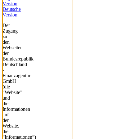
Version
Deutsche
Version
Der
Zugang
zu
den
Webseiten
der
Bundesrepublik
Deutschland
-
Finanzagentur
GmbH
(die
“Website”
und
die
Informationen
auf
der
Website,
die
“Informationen”)