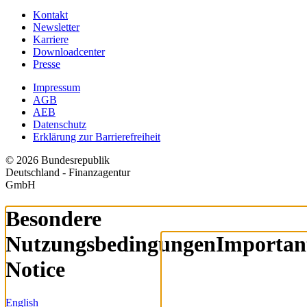
Kontakt
Newsletter
Karriere
Downloadcenter
Presse
Impressum
AGB
AEB
Datenschutz
Erklärung zur Barrierefreiheit
© 2026 Bundesrepublik
Deutschland - Finanzagentur
GmbH
Besondere
Nutzungsbedingungen
Importan
Notice
English