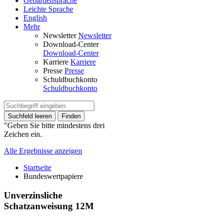
Gebärdensprache
Leichte Sprache
English
Mehr
Newsletter
Newsletter
Download-Center
Download-Center
Karriere
Karriere
Presse
Presse
Schuldbuchkonto
Schuldbuchkonto
Suchfeld leeren
Finden
"Geben Sie bitte mindestens drei
Zeichen ein.
Alle Ergebnisse anzeigen
Startseite
Bundeswertpapiere
Unverzinsliche
Schatzanweisung 12M