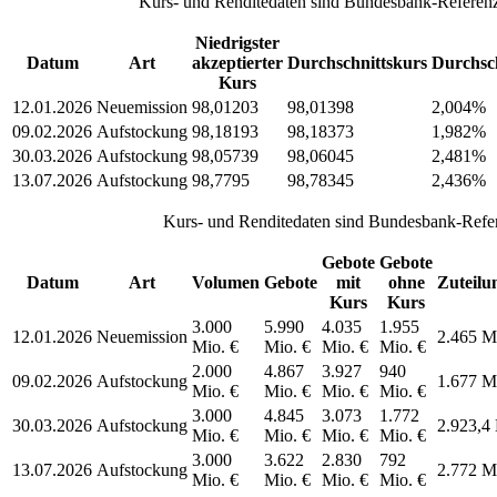
Kurs- und Renditedaten sind Bundesbank-Referenz
Niedrigster
Datum
Art
akzeptierter
Durchschnittskurs
Durchsch
Kurs
12.01.2026
Neuemission
98,01203
98,01398
2,004%
09.02.2026
Aufstockung
98,18193
98,18373
1,982%
30.03.2026
Aufstockung
98,05739
98,06045
2,481%
13.07.2026
Aufstockung
98,7795
98,78345
2,436%
Kurs- und Renditedaten sind Bundesbank-Refer
Gebote
Gebote
Datum
Art
Volumen
Gebote
mit
ohne
Zuteilu
Kurs
Kurs
3.000
5.990
4.035
1.955
12.01.2026
Neuemission
2.465 M
Mio. €
Mio. €
Mio. €
Mio. €
2.000
4.867
3.927
940
09.02.2026
Aufstockung
1.677 M
Mio. €
Mio. €
Mio. €
Mio. €
3.000
4.845
3.073
1.772
30.03.2026
Aufstockung
2.923,4 
Mio. €
Mio. €
Mio. €
Mio. €
3.000
3.622
2.830
792
13.07.2026
Aufstockung
2.772 M
Mio. €
Mio. €
Mio. €
Mio. €