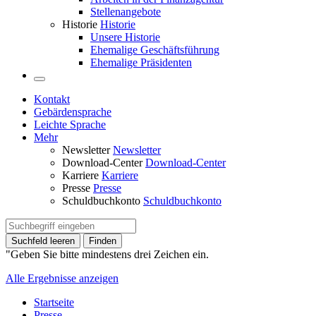
Stellenangebote
Historie
Historie
Unsere Historie
Ehemalige Geschäftsführung
Ehemalige Präsidenten
Kontakt
Gebärdensprache
Leichte Sprache
Mehr
Newsletter
Newsletter
Download-Center
Download-Center
Karriere
Karriere
Presse
Presse
Schuldbuchkonto
Schuldbuchkonto
Suchfeld leeren
Finden
"Geben Sie bitte mindestens drei Zeichen ein.
Alle Ergebnisse anzeigen
Startseite
Presse