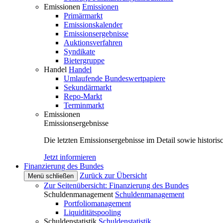
Emissionen
Emissionen
Primärmarkt
Emissionskalender
Emissionsergebnisse
Auktionsverfahren
Syndikate
Bietergruppe
Handel
Handel
Umlaufende Bundeswertpapiere
Sekundärmarkt
Repo-Markt
Terminmarkt
Emissionen
Emissionsergebnisse
Die letzten Emissionsergebnisse im Detail sowie histori
Jetzt informieren
Finanzierung des Bundes
Zurück zur Übersicht
Menü schließen
Zur Seitenübersicht: Finanzierung des Bundes
Schuldenmanagement
Schuldenmanagement
Portfoliomanagement
Liquiditätspooling
Schuldenstatistik
Schuldenstatistik