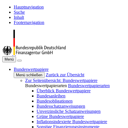
Hauptnavigation
Suche
Inhalt
Footernavigation
Menü
Bundeswertpapiere
Zurück zur Übersicht
Menü schließen
Zur Seitenübersicht: Bundeswertpapiere
Bundeswertpapierarten
Bundeswertpapierarten
Überblick Bundeswertpapiere
Bundesanleihen
Bundesobligationen
Bundesschatzanweisungen
Unverzinsliche Schatzanweisungen
Grüne Bundeswertpapiere
Inflationsindexierte Bundeswertpapiere
Sonstige Finanzierungsinstrumente