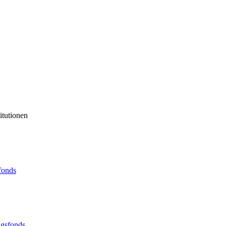
itutionen
sfonds
ngsfonds