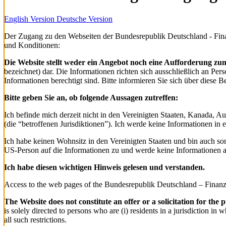
English Version
Deutsche Version
Der Zugang zu den Webseiten der Bundesrepublik Deutschland - Fina
und Konditionen:
Die Website stellt weder ein Angebot noch eine Aufforderung 
bezeichnet) dar. Die Informationen richten sich ausschließlich an Pers
Informationen berechtigt sind. Bitte informieren Sie sich über diese
Bitte geben Sie an, ob folgende Aussagen zutreffen:
Ich befinde mich derzeit nicht in den Vereinigten Staaten, Kanada, A
(die “betroffenen Jurisdiktionen”). Ich werde keine Informationen in e
Ich habe keinen Wohnsitz in den Vereinigten Staaten und bin auch son
US-Person auf die Informationen zu und werde keine Informationen a
Ich habe diesen wichtigen Hinweis gelesen und verstanden.
Access to the web pages of the Bundesrepublik Deutschland – Finanza
The Website does not constitute an offer or a solicitation for th
is solely directed to persons who are (i) residents in a jurisdiction i
all such restrictions.