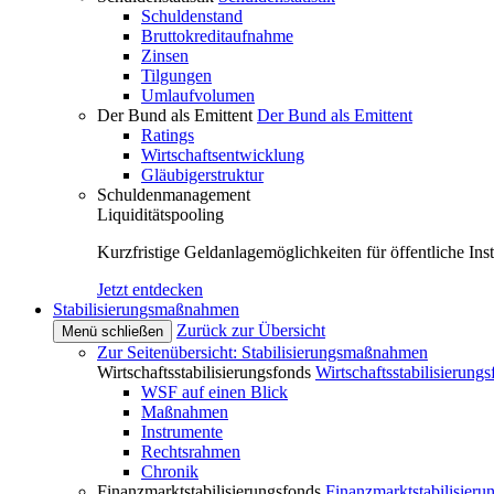
Schuldenstand
Bruttokreditaufnahme
Zinsen
Tilgungen
Umlaufvolumen
Der Bund als Emittent
Der Bund als Emittent
Ratings
Wirtschaftsentwicklung
Gläubigerstruktur
Schuldenmanagement
Liquiditätspooling
Kurzfristige Geldanlagemöglichkeiten für öffentliche Inst
Jetzt entdecken
Stabilisierungsmaßnahmen
Zurück zur Übersicht
Menü schließen
Zur Seitenübersicht: Stabilisierungsmaßnahmen
Wirtschaftsstabilisierungsfonds
Wirtschaftsstabilisierung
WSF auf einen Blick
Maßnahmen
Instrumente
Rechtsrahmen
Chronik
Finanzmarktstabilisierungsfonds
Finanzmarktstabilisieru