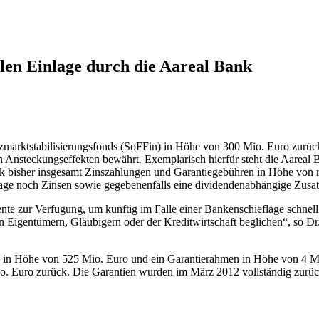
len Einlage durch die Aareal Bank
anzmarktstabilisierungsfonds (SoFFin) in Höhe von 300 Mio. Euro zurüc
 Ansteckungseffekten bewährt. Exemplarisch hierfür steht die Aareal B
ank bisher insgesamt Zinszahlungen und Garantiegebühren in Höhe von
lage noch Zinsen sowie gegebenenfalls eine dividendenabhängige Zusa
zur Verfügung, um künftig im Falle einer Bankenschieflage schnell un
Eigentümern, Gläubigern oder der Kreditwirtschaft beglichen“, so Dr. 
 in Höhe von 525 Mio. Euro und ein Garantierahmen in Höhe von 4 Mrd.
io. Euro zurück. Die Garantien wurden im März 2012 vollständig zurü