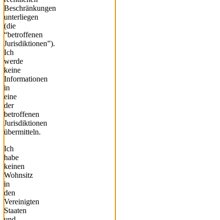
Beschränkungen
unterliegen
(die
“betroffenen
Jurisdiktionen”).
Ich
werde
keine
Informationen
in
eine
der
betroffenen
Jurisdiktionen
übermitteln.
Ich
habe
keinen
Wohnsitz
in
den
Vereinigten
Staaten
und