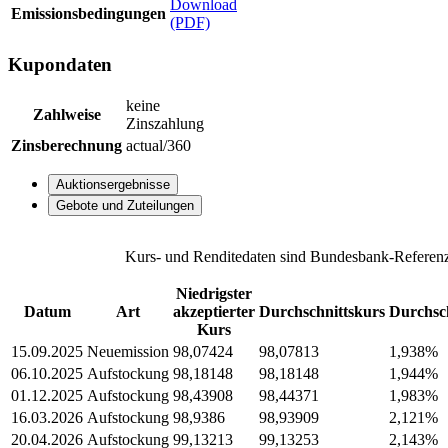
Download
Emissionsbedingungen
(PDF)
Kupondaten
keine
Zahlweise
Zinszahlung
Zinsberechnung
actual/360
Auktionsergebnisse
Gebote und Zuteilungen
Kurs- und Renditedaten sind Bundesbank-Referenz
Niedrigster
Datum
Art
akzeptierter
Durchschnittskurs
Durchsch
Kurs
15.09.2025
Neuemission
98,07424
98,07813
1,938%
06.10.2025
Aufstockung
98,18148
98,18148
1,944%
01.12.2025
Aufstockung
98,43908
98,44371
1,983%
16.03.2026
Aufstockung
98,9386
98,93909
2,121%
20.04.2026
Aufstockung
99,13213
99,13253
2,143%