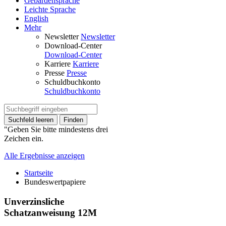
Gebärdensprache
Leichte Sprache
English
Mehr
Newsletter
Newsletter
Download-Center
Download-Center
Karriere
Karriere
Presse
Presse
Schuldbuchkonto
Schuldbuchkonto
Suchfeld leeren
Finden
"Geben Sie bitte mindestens drei
Zeichen ein.
Alle Ergebnisse anzeigen
Startseite
Bundeswertpapiere
Unverzinsliche
Schatzanweisung 12M