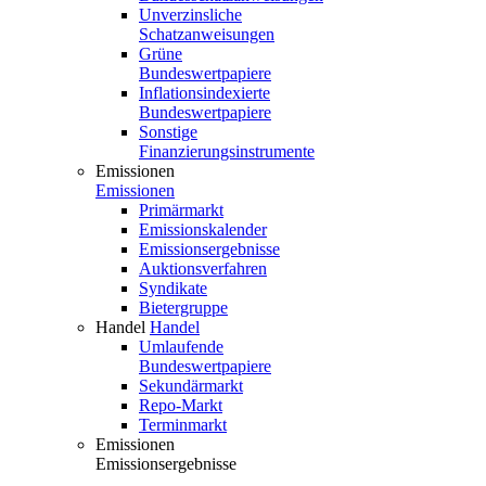
Unverzinsliche
Schatzanweisungen
Grüne
Bundeswertpapiere
Inflationsindexierte
Bundeswertpapiere
Sonstige
Finanzierungsinstrumente
Emissionen
Emissionen
Primärmarkt
Emissionskalender
Emissionsergebnisse
Auktionsverfahren
Syndikate
Bietergruppe
Handel
Handel
Umlaufende
Bundeswertpapiere
Sekundärmarkt
Repo-Markt
Terminmarkt
Emissionen
Emissionsergebnisse