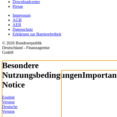
Downloadcenter
Presse
Impressum
AGB
AEB
Datenschutz
Erklärung zur Barrierefreiheit
© 2026 Bundesrepublik
Deutschland - Finanzagentur
GmbH
Besondere
Nutzungsbedingungen
Importan
Notice
English
Version
Deutsche
Version