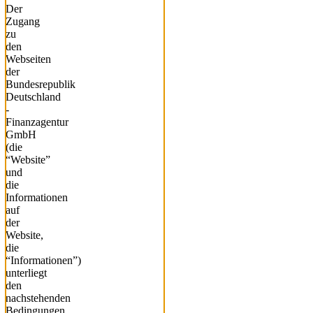
Der
Zugang
zu
den
Webseiten
der
Bundesrepublik
Deutschland
-
Finanzagentur
GmbH
(die
“Website”
und
die
Informationen
auf
der
Website,
die
“Informationen”)
unterliegt
den
nachstehenden
Bedingungen