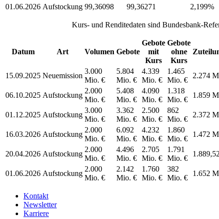
01.06.2026
Aufstockung
99,36098
99,36271
2,199%
Kurs- und Renditedaten sind Bundesbank-Refer
Gebote
Gebote
Datum
Art
Volumen
Gebote
mit
ohne
Zuteilu
Kurs
Kurs
3.000
5.804
4.339
1.465
15.09.2025
Neuemission
2.274 M
Mio. €
Mio. €
Mio. €
Mio. €
2.000
5.408
4.090
1.318
06.10.2025
Aufstockung
1.859 M
Mio. €
Mio. €
Mio. €
Mio. €
3.000
3.362
2.500
862
01.12.2025
Aufstockung
2.372 M
Mio. €
Mio. €
Mio. €
Mio. €
2.000
6.092
4.232
1.860
16.03.2026
Aufstockung
1.472 M
Mio. €
Mio. €
Mio. €
Mio. €
2.000
4.496
2.705
1.791
20.04.2026
Aufstockung
1.889,5
Mio. €
Mio. €
Mio. €
Mio. €
2.000
2.142
1.760
382
01.06.2026
Aufstockung
1.652 M
Mio. €
Mio. €
Mio. €
Mio. €
Kontakt
Newsletter
Karriere