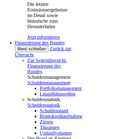
Die letzten
Emissionsergebnisse
im Detail sowie
historische zum
Herunterladen
Jetzt informieren
Finanzierung des Bundes
Zurück zur
Menü schließen
Übersicht
Zur Seitenübersicht:
Finanzierung des
Bundes
Schuldenmanagement
Schuldenmanagement
Portfoliomanagement
Liquiditätspooling
Schuldenstatistik
Schuldenstatistik
Schuldenstand
Bruttokreditaufnahme
Zinsen
Tilgungen
Umlaufvolumen
Der Bund als Emittent