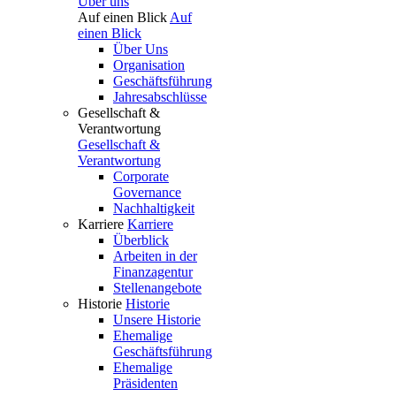
Über uns
Auf einen Blick
Auf
einen Blick
Über Uns
Organisation
Geschäftsführung
Jahresabschlüsse
Gesellschaft &
Verantwortung
Gesellschaft &
Verantwortung
Corporate
Governance
Nachhaltigkeit
Karriere
Karriere
Überblick
Arbeiten in der
Finanzagentur
Stellenangebote
Historie
Historie
Unsere Historie
Ehemalige
Geschäftsführung
Ehemalige
Präsidenten