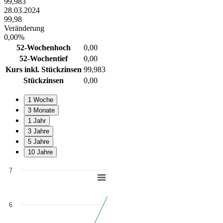
99,983
28.03.2024
99,98
Veränderung
0,00%
52-Wochenhoch
0,00
52-Wochentief
0,00
Kurs inkl. Stückzinsen
99,983
Stückzinsen
0,00
1 Woche
3 Monate
1 Jahr
3 Jahre
5 Jahre
10 Jahre
7
Chart
Line chart with 5 data points.
View as data table, Chart
6
The chart has 1 X axis displaying Time. Data ranges from 2019-01-2
The chart has 1 Y axis displaying values. Data ranges from 2.4405 to