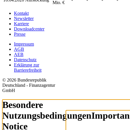
Mio. €
Kontakt
Newsletter
Karriere
Downloadcenter
Presse
Impressum
AGB
AEB
Datenschutz
Erklärung zur
Barrierefreiheit
© 2026 Bundesrepublik
Deutschland - Finanzagentur
GmbH
Besondere
Nutzungsbedingungen
Importan
Notice