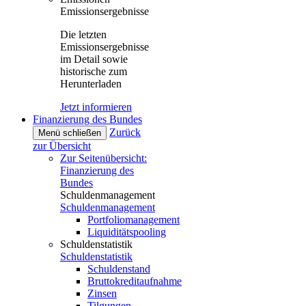
Emissionsergebnisse
Die letzten
Emissionsergebnisse
im Detail sowie
historische zum
Herunterladen
Jetzt informieren
Finanzierung des Bundes
Zurück
Menü schließen
zur Übersicht
Zur Seitenübersicht:
Finanzierung des
Bundes
Schuldenmanagement
Schuldenmanagement
Portfoliomanagement
Liquiditätspooling
Schuldenstatistik
Schuldenstatistik
Schuldenstand
Bruttokreditaufnahme
Zinsen
Tilgungen