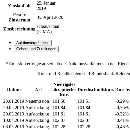
25. Januar
Zinslauf ab
2019
Erster
05. April 2020
Zinstermin
actual/actual
Zinsberechnung
(ICMA)
Auktionsergebnisse
Gebote und Zuteilungen
* Emission erfolgte außerhalb des Auktionsverfahrens in den Eigen
Kurs- und Renditedaten sind Bundesbank-Referen
Niedrigster
Datum
Art
akzeptierter
Durchschnittskurs
Durchsc
Kurs
23.01.2019
Neuemission
101,50
101,51
-0,29%
20.02.2019
Aufstockung
101,84
101,84
-0,36%
20.03.2019
Aufstockung
101,61
101,61
-0,32%
10.04.2019
Aufstockung
102,07
102,07
-0,41%
08.05.2019
Aufstockung
102,28
102,28
-0,46%