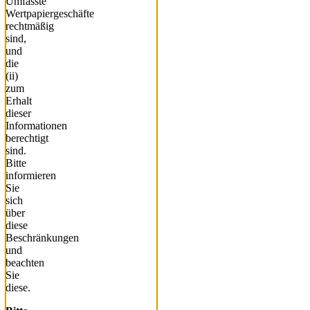
Umfasste
Wertpapiergeschäfte
rechtmäßig
sind,
und
die
(ii)
zum
Erhalt
dieser
Informationen
berechtigt
sind.
Bitte
informieren
Sie
sich
über
diese
Beschränkungen
und
beachten
Sie
diese.