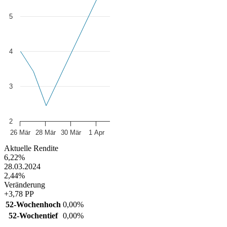
5
4
3
2
26 Mär
28 Mär
30 Mär
1 Apr
End of interactive chart.
Aktuelle Rendite
6,22%
28.03.2024
2,44%
Veränderung
+3,78 PP
52-Wochenhoch
0,00%
52-Wochentief
0,00%