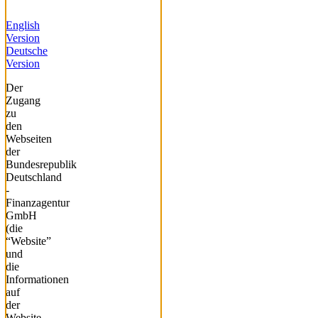
English
Version
Deutsche
Version
Der
Zugang
zu
den
Webseiten
der
Bundesrepublik
Deutschland
-
Finanzagentur
GmbH
(die
“Website”
und
die
Informationen
auf
der
Website,