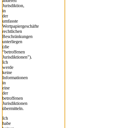
anderen
Jurisdiktion,
in
der
umfasste
Wertpapiergeschäfte
rechtlichen
Beschränkungen
unterliegen
(die
“betroffenen
Jurisdiktionen”).
Ich
werde
keine
Informationen
in
eine
der
betroffenen
Jurisdiktionen
übermitteln.
Ich
habe