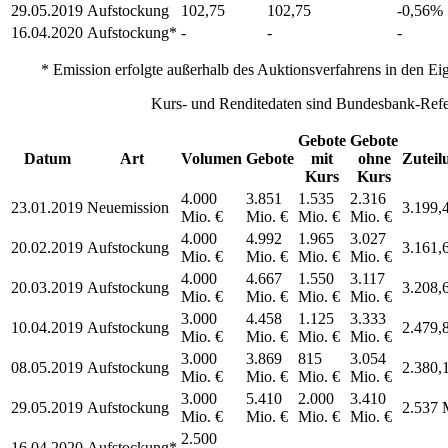
29.05.2019
Aufstockung
102,75
102,75
-0,56%
16.04.2020
Aufstockung*
-
-
-
* Emission erfolgte außerhalb des Auktionsverfahrens in den Ei
Kurs- und Renditedaten sind Bundesbank-Refe
Gebote
Gebote
Datum
Art
Volumen
Gebote
mit
ohne
Zuteil
Kurs
Kurs
4.000
3.851
1.535
2.316
23.01.2019
Neuemission
3.199,
Mio. €
Mio. €
Mio. €
Mio. €
4.000
4.992
1.965
3.027
20.02.2019
Aufstockung
3.161,
Mio. €
Mio. €
Mio. €
Mio. €
4.000
4.667
1.550
3.117
20.03.2019
Aufstockung
3.208,
Mio. €
Mio. €
Mio. €
Mio. €
3.000
4.458
1.125
3.333
10.04.2019
Aufstockung
2.479,
Mio. €
Mio. €
Mio. €
Mio. €
3.000
3.869
815
3.054
08.05.2019
Aufstockung
2.380,
Mio. €
Mio. €
Mio. €
Mio. €
3.000
5.410
2.000
3.410
29.05.2019
Aufstockung
2.537 
Mio. €
Mio. €
Mio. €
Mio. €
2.500
16.04.2020
Aufstockung*
-
-
-
-