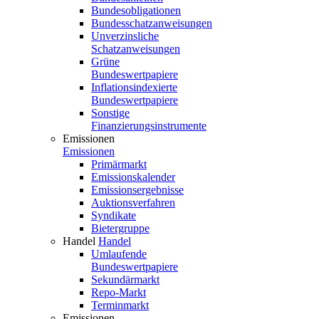
Bundesobligationen
Bundesschatzanweisungen
Unverzinsliche
Schatzanweisungen
Grüne
Bundeswertpapiere
Inflationsindexierte
Bundeswertpapiere
Sonstige
Finanzierungsinstrumente
Emissionen
Emissionen
Primärmarkt
Emissionskalender
Emissionsergebnisse
Auktionsverfahren
Syndikate
Bietergruppe
Handel
Handel
Umlaufende
Bundeswertpapiere
Sekundärmarkt
Repo-Markt
Terminmarkt
Emissionen