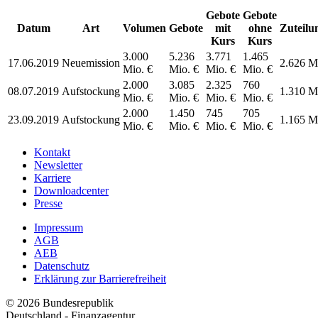
Gebote
Gebote
Datum
Art
Volumen
Gebote
mit
ohne
Zuteilu
Kurs
Kurs
3.000
5.236
3.771
1.465
17.06.2019
Neuemission
2.626 M
Mio. €
Mio. €
Mio. €
Mio. €
2.000
3.085
2.325
760
08.07.2019
Aufstockung
1.310 M
Mio. €
Mio. €
Mio. €
Mio. €
2.000
1.450
745
705
23.09.2019
Aufstockung
1.165 M
Mio. €
Mio. €
Mio. €
Mio. €
Kontakt
Newsletter
Karriere
Downloadcenter
Presse
Impressum
AGB
AEB
Datenschutz
Erklärung zur Barrierefreiheit
© 2026 Bundesrepublik
Deutschland - Finanzagentur