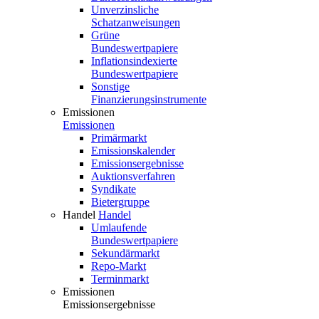
Unverzinsliche
Schatzanweisungen
Grüne
Bundeswertpapiere
Inflationsindexierte
Bundeswertpapiere
Sonstige
Finanzierungsinstrumente
Emissionen
Emissionen
Primärmarkt
Emissionskalender
Emissionsergebnisse
Auktionsverfahren
Syndikate
Bietergruppe
Handel
Handel
Umlaufende
Bundeswertpapiere
Sekundärmarkt
Repo-Markt
Terminmarkt
Emissionen
Emissionsergebnisse