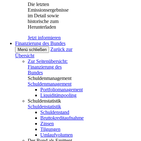
Die letzten
Emissionsergebnisse
im Detail sowie
historische zum
Herunterladen
Jetzt informieren
Finanzierung des Bundes
Zurück zur
Menü schließen
Übersicht
Zur Seitenübersicht:
Finanzierung des
Bundes
Schuldenmanagement
Schuldenmanagement
Portfoliomanagement
Liquiditätspooling
Schuldenstatistik
Schuldenstatistik
Schuldenstand
Bruttokreditaufnahme
Zinsen
Tilgungen
Umlaufvolumen
Der Bund als Emittent