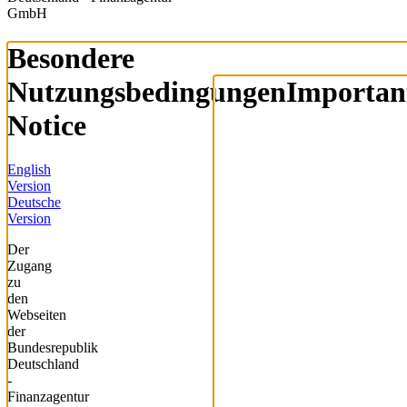
GmbH
Besondere
Nutzungsbedingungen
Importan
Notice
English
Version
Deutsche
Version
Der
Zugang
zu
den
Webseiten
der
Bundesrepublik
Deutschland
-
Finanzagentur