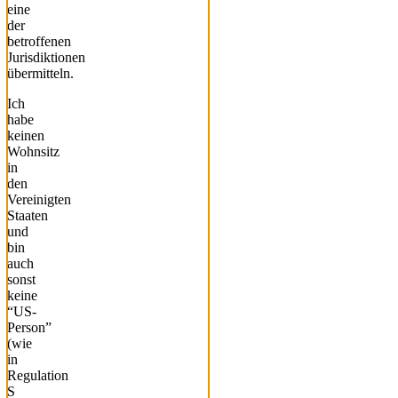
eine
der
betroffenen
Jurisdiktionen
übermitteln.
Ich
habe
keinen
Wohnsitz
in
den
Vereinigten
Staaten
und
bin
auch
sonst
keine
“US-
Person”
(wie
in
Regulation
S