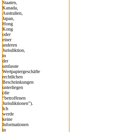
Staaten,
Kanada,
Australien,
Japan,
Hong
Kong
oder
einer
anderen
Jurisdiktion,
in
der
umfasste
Wertpapiergeschäfte
rechtlichen
Beschränkungen
unterliegen
(die
“betroffenen
Jurisdiktionen”).
Ich
werde
keine
Informationen
in