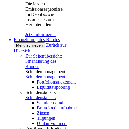
Die letzten
Emissionsergebnisse
im Detail sowie
historische zum
Herunterladen
Jetzt informieren
Finanzierung des Bundes
Zurück zur
Menü schließen
Übersicht
Zur Seitenübersicht:
Finanzierung des
Bundes
Schuldenmanagement
Schuldenmanagement
Portfoliomanagement
Liquiditätspooling
Schuldenstatistik
Schuldenstatistik
Schuldenstand
Bruttokreditaufnahme
Zinsen
Tilgungen
Umlaufvolumen
Der Bund als Emittent