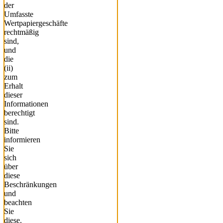
der
Umfasste
Wertpapiergeschäfte
rechtmäßig
sind,
und
die
(ii)
zum
Erhalt
dieser
Informationen
berechtigt
sind.
Bitte
informieren
Sie
sich
über
diese
Beschränkungen
und
beachten
Sie
diese.