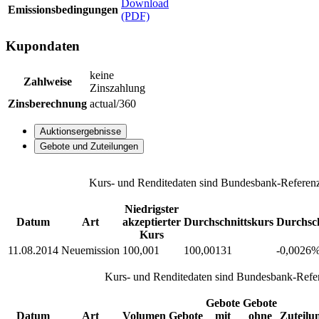
Download
Emissionsbedingungen
(PDF)
Kupondaten
keine
Zahlweise
Zinszahlung
Zinsberechnung
actual/360
Auktionsergebnisse
Gebote und Zuteilungen
Kurs- und Renditedaten sind Bundesbank-Referenz
Niedrigster
Datum
Art
akzeptierter
Durchschnittskurs
Durchsch
Kurs
11.08.2014
Neuemission
100,001
100,00131
-0,0026
Kurs- und Renditedaten sind Bundesbank-Refer
Gebote
Gebote
Datum
Art
Volumen
Gebote
mit
ohne
Zuteilu