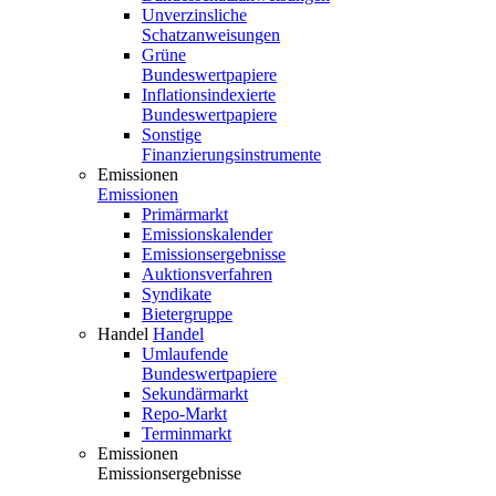
Unverzinsliche
Schatzanweisungen
Grüne
Bundeswertpapiere
Inflationsindexierte
Bundeswertpapiere
Sonstige
Finanzierungsinstrumente
Emissionen
Emissionen
Primärmarkt
Emissionskalender
Emissionsergebnisse
Auktionsverfahren
Syndikate
Bietergruppe
Handel
Handel
Umlaufende
Bundeswertpapiere
Sekundärmarkt
Repo-Markt
Terminmarkt
Emissionen
Emissionsergebnisse