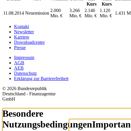
Kurs
Kurs
2.000
3.266
2.146
1.120
11.08.2014
Neuemission
1.431 Mi
Mio. €
Mio. €
Mio. €
Mio. €
Kontakt
Newsletter
Karriere
Downloadcenter
Presse
Impressum
AGB
AEB
Datenschutz
Erklärung zur Barrierefreiheit
© 2026 Bundesrepublik
Deutschland - Finanzagentur
GmbH
Besondere
Nutzungsbedingungen
Importan