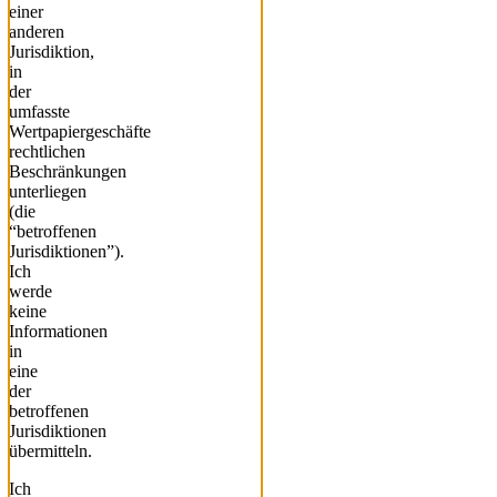
einer
anderen
Jurisdiktion,
in
der
umfasste
Wertpapiergeschäfte
rechtlichen
Beschränkungen
unterliegen
(die
“betroffenen
Jurisdiktionen”).
Ich
werde
keine
Informationen
in
eine
der
betroffenen
Jurisdiktionen
übermitteln.
Ich