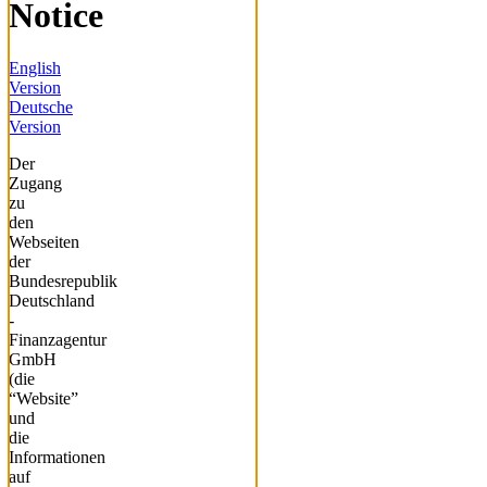
Notice
English
Version
Deutsche
Version
Der
Zugang
zu
den
Webseiten
der
Bundesrepublik
Deutschland
-
Finanzagentur
GmbH
(die
“Website”
und
die
Informationen
auf