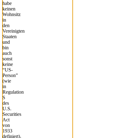
habe
keinen
Wohnsitz
in
den
Vereinigten
Staaten
und
bin
auch
sonst
keine
“US-
Person”
(wie
in
Regulation
S
des
U.S.
Securities
Act
von
1933
definiert).