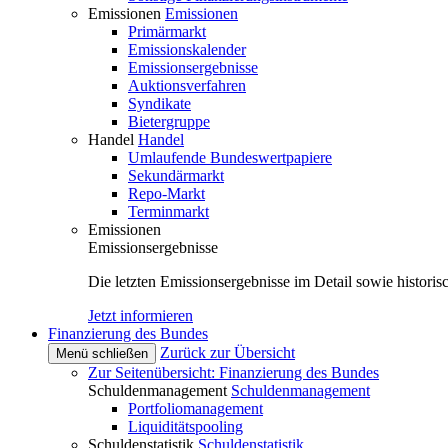
Emissionen
Emissionen
Primärmarkt
Emissionskalender
Emissionsergebnisse
Auktionsverfahren
Syndikate
Bietergruppe
Handel
Handel
Umlaufende Bundeswertpapiere
Sekundärmarkt
Repo-Markt
Terminmarkt
Emissionen
Emissionsergebnisse
Die letzten Emissionsergebnisse im Detail sowie histori
Jetzt informieren
Finanzierung des Bundes
Zurück zur Übersicht
Menü schließen
Zur Seitenübersicht: Finanzierung des Bundes
Schuldenmanagement
Schuldenmanagement
Portfoliomanagement
Liquiditätspooling
Schuldenstatistik
Schuldenstatistik