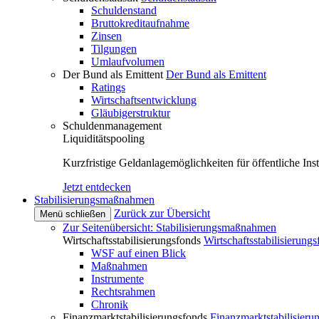
Schuldenstand
Bruttokreditaufnahme
Zinsen
Tilgungen
Umlaufvolumen
Der Bund als Emittent
Der Bund als Emittent
Ratings
Wirtschaftsentwicklung
Gläubigerstruktur
Schuldenmanagement
Liquiditätspooling
Kurzfristige Geldanlagemöglichkeiten für öffentliche Inst
Jetzt entdecken
Stabilisierungsmaßnahmen
Zurück zur Übersicht
Menü schließen
Zur Seitenübersicht: Stabilisierungsmaßnahmen
Wirtschaftsstabilisierungsfonds
Wirtschaftsstabilisierung
WSF auf einen Blick
Maßnahmen
Instrumente
Rechtsrahmen
Chronik
Finanzmarktstabilisierungsfonds
Finanzmarktstabilisieru