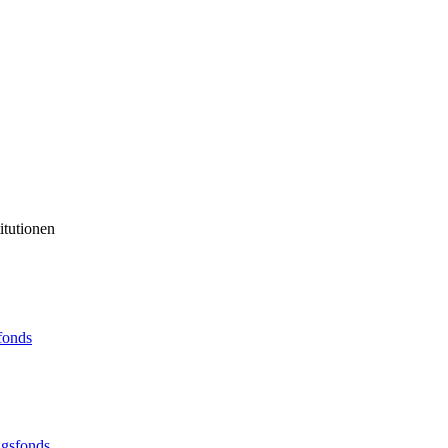
itutionen
sfonds
ngsfonds