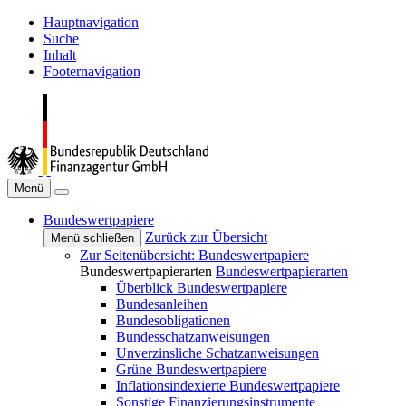
Hauptnavigation
Suche
Inhalt
Footernavigation
Menü
Bundeswertpapiere
Zurück zur Übersicht
Menü schließen
Zur Seitenübersicht: Bundeswertpapiere
Bundeswertpapierarten
Bundeswertpapierarten
Überblick Bundeswertpapiere
Bundesanleihen
Bundesobligationen
Bundesschatzanweisungen
Unverzinsliche Schatzanweisungen
Grüne Bundeswertpapiere
Inflationsindexierte Bundeswertpapiere
Sonstige Finanzierungsinstrumente