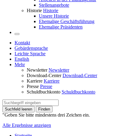
Stellenangebote
Historie
Historie
Unsere Historie
Ehemalige Geschäftsführung
Ehemalige Präsidenten
Kontakt
Gebärdensprache
Leichte Sprache
English
Mehr
Newsletter
Newsletter
Download-Center
Download-Center
Karriere
Karriere
Presse
Presse
Schuldbuchkonto
Schuldbuchkonto
Suchfeld leeren
Finden
"Geben Sie bitte mindestens drei Zeichen ein.
Alle Ergebnisse anzeigen
Startseite