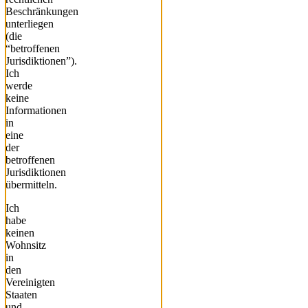
Beschränkungen
unterliegen
(die
“betroffenen
Jurisdiktionen”).
Ich
werde
keine
Informationen
in
eine
der
betroffenen
Jurisdiktionen
übermitteln.
Ich
habe
keinen
Wohnsitz
in
den
Vereinigten
Staaten
und