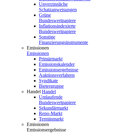
Unverzinsliche
Schatzanweisungen
Grüne
Bundeswertpapiere
Inflationsindexierte
Bundeswertpapiere
Sonstige
Finanzierungsinstrumente
Emissionen
Emissionen
Primärmarkt
Emissionskalender
Emissionsergebnisse
Auktionsverfahren
Syndikate
Bietergruppe
Handel
Handel
Umlaufende
Bundeswertpapiere
Sekundärmarkt
Repo-Markt
Terminmarkt
Emissionen
Emissionsergebnisse