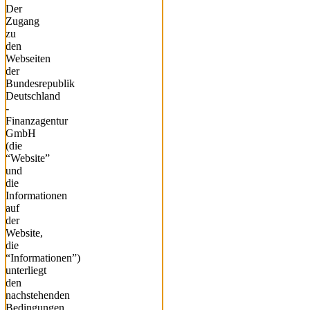
Der
Zugang
zu
den
Webseiten
der
Bundesrepublik
Deutschland
-
Finanzagentur
GmbH
(die
“Website”
und
die
Informationen
auf
der
Website,
die
“Informationen”)
unterliegt
den
nachstehenden
Bedingungen