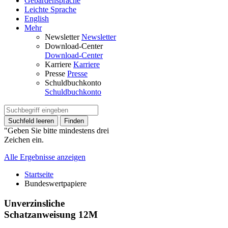
Gebärdensprache
Leichte Sprache
English
Mehr
Newsletter
Newsletter
Download-Center
Download-Center
Karriere
Karriere
Presse
Presse
Schuldbuchkonto
Schuldbuchkonto
Suchfeld leeren
Finden
"Geben Sie bitte mindestens drei
Zeichen ein.
Alle Ergebnisse anzeigen
Startseite
Bundeswertpapiere
Unverzinsliche
Schatzanweisung 12M