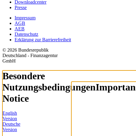
Downloadcenter
Presse
Impressum
AGB
AEB
Datenschutz
Erklärung zur Barrierefreiheit
© 2026 Bundesrepublik
Deutschland - Finanzagentur
GmbH
Besondere
Nutzungsbedingungen
Importan
Notice
English
Version
Deutsche
Version