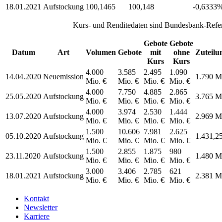
18.01.2021
Aufstockung
100,1465
100,148
-0,6333
Kurs- und Renditedaten sind Bundesbank-Refer
Gebote
Gebote
Datum
Art
Volumen
Gebote
mit
ohne
Zuteilu
Kurs
Kurs
4.000
3.585
2.495
1.090
14.04.2020
Neuemission
1.790 M
Mio. €
Mio. €
Mio. €
Mio. €
4.000
7.750
4.885
2.865
25.05.2020
Aufstockung
3.765 M
Mio. €
Mio. €
Mio. €
Mio. €
4.000
3.974
2.530
1.444
13.07.2020
Aufstockung
2.969 M
Mio. €
Mio. €
Mio. €
Mio. €
1.500
10.606
7.981
2.625
05.10.2020
Aufstockung
1.431,2
Mio. €
Mio. €
Mio. €
Mio. €
1.500
2.855
1.875
980
23.11.2020
Aufstockung
1.480 M
Mio. €
Mio. €
Mio. €
Mio. €
3.000
3.406
2.785
621
18.01.2021
Aufstockung
2.381 M
Mio. €
Mio. €
Mio. €
Mio. €
Kontakt
Newsletter
Karriere