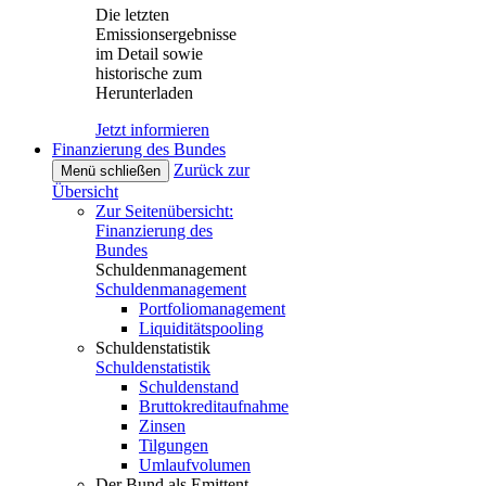
Die letzten
Emissionsergebnisse
im Detail sowie
historische zum
Herunterladen
Jetzt informieren
Finanzierung des Bundes
Zurück zur
Menü schließen
Übersicht
Zur Seitenübersicht:
Finanzierung des
Bundes
Schuldenmanagement
Schuldenmanagement
Portfoliomanagement
Liquiditätspooling
Schuldenstatistik
Schuldenstatistik
Schuldenstand
Bruttokreditaufnahme
Zinsen
Tilgungen
Umlaufvolumen
Der Bund als Emittent