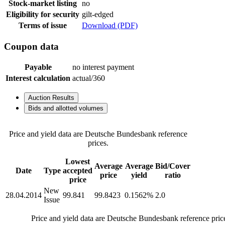
Stock-market listing
no
Eligibility for security
gilt-edged
Terms of issue
Download (PDF)
Coupon data
Payable
no interest payment
Interest calculation
actual/360
Auction Results
Bids and allotted volumes
Price and yield data are Deutsche Bundesbank reference
prices.
Lowest
Average
Average
Bid/Cover
Date
Type
accepted
price
yield
ratio
price
New
28.04.2014
99.841
99.8423
0.1562%
2.0
Issue
Price and yield data are Deutsche Bundesbank reference pric