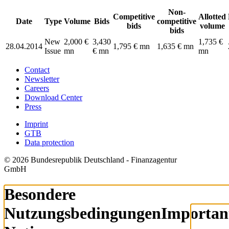
Non-
Competitive
Allotted
Date
Type
Volume
Bids
competitive
bids
volume
bids
New
2,000 €
3,430
1,735 €
28.04.2014
1,795 € mn
1,635 € mn
Issue
mn
€ mn
mn
Contact
Newsletter
Careers
Download Center
Press
Imprint
GTB
Data protection
© 2026 Bundesrepublik Deutschland - Finanzagentur
GmbH
Besondere
Nutzungsbedingungen
Importan